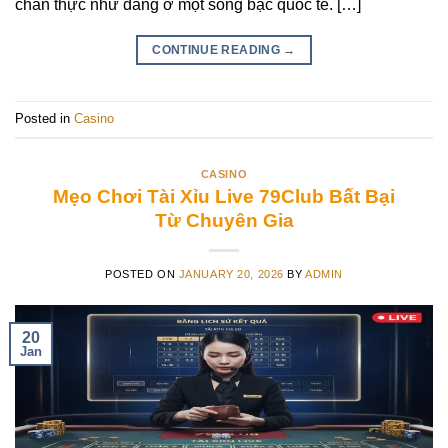
chân thực như đang ở một sòng bạc quốc tế. […]
CONTINUE READING
→
Posted in
Casino
CASINO
Mẹo Chơi Tài Xỉu Live 79Club Bất Bại
Từ Chuyên Gia
POSTED ON
JANUARY 20, 2026
BY
ADMIN
20
Jan