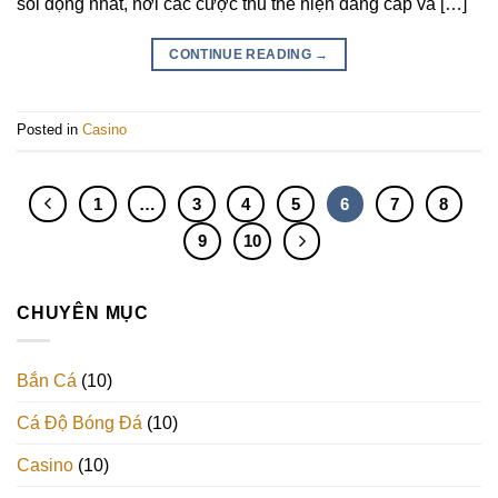
sôi động nhất, nơi các cược thủ thể hiện đẳng cấp và […]
CONTINUE READING
→
Posted in
Casino
1
…
3
4
5
6
7
8
9
10
CHUYÊN MỤC
Bắn Cá
(10)
Cá Độ Bóng Đá
(10)
Casino
(10)