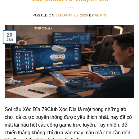
POSTED ON
JANUARY 20, 2026
BY
ADMIN
20
Jan
Soi cầu Xóc Đĩa 79Club Xóc Đĩa là một trong những trò
chơi cá cược truyền thống được yêu thích nhất, nay đã có
mặt tại hầu hết các cổng game trực tuyến. Tuy nhiên, để
chiến thắng không chỉ dựa vào may mắn mà còn cần đến