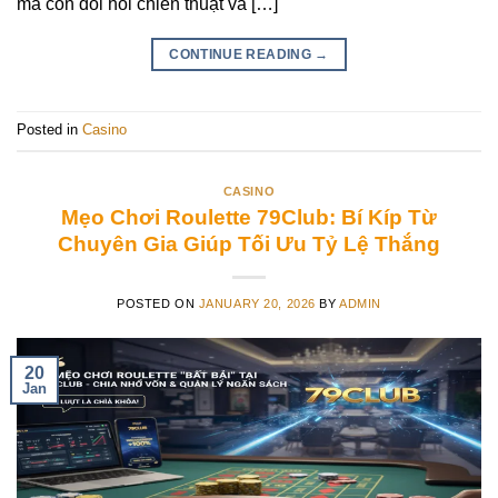
mà còn đòi hỏi chiến thuật và […]
CONTINUE READING
→
Posted in
Casino
CASINO
Mẹo Chơi Roulette 79Club: Bí Kíp Từ
Chuyên Gia Giúp Tối Ưu Tỷ Lệ Thắng
POSTED ON
JANUARY 20, 2026
BY
ADMIN
20
Jan