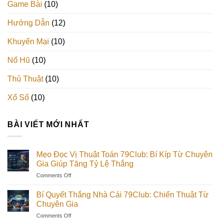
Game Bài
(10)
Hướng Dẫn
(12)
Khuyến Mại
(10)
Nổ Hũ
(10)
Thủ Thuật
(10)
Xổ Số
(10)
BÀI VIẾT MỚI NHẤT
Mẹo Đọc Vị Thuật Toán 79Club: Bí Kíp Từ Chuyên
Gia Giúp Tăng Tỷ Lệ Thắng
on
Comments Off
Mẹo
Đọc
Bí Quyết Thắng Nhà Cái 79Club: Chiến Thuật Từ
Vị
Chuyên Gia
Thuật
on
Comments Off
Toán