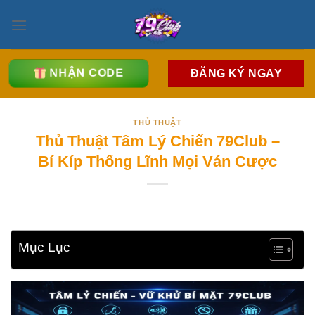
Skip
to
content
NHẬN CODE
ĐĂNG KÝ NGAY
THỦ THUẬT
Thủ Thuật Tâm Lý Chiến 79Club –
Bí Kíp Thống Lĩnh Mọi Ván Cược
Mục Lục