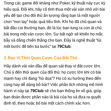
Trong các game đối kháng như Poker, kỹ thuật này cực kỳ
hiệu quả. Đôi khi, hãy cố tình thua một vài ván nhỏ với bài
yếu để tạo cho đối thủ ấn tượng rằng bạn là một người
chơi “non tay” hoặc quá liều lĩnh. Khi họ đã chủ quan và
bắt đầu coi thường bạn, đó là lúc bạn tung ra con át chủ
bài trong một ván cược lớn. Sự bất ngờ sẽ khiến họ mắc
bẫy và dâng chiến thắng cho bạn. Đây là nghệ thuật “lùi
một bước để tiến ba bước” tại
79Club
.
3. Đọc Vị Thói Quen Cược Của Đối Thủ
Hãy dành vài ván đầu để quan sát thay vì đặt cược lớn.
Chú ý đến thói quen của đối thủ: họ cược lớn khi có bài
mạnh hay chỉ đang “hù dọa”? Họ có xu hướng theo đến
cùng hay dễ dàng bỏ bài? Việc phân tích những mô hình
hành vi này tại
79Club
sẽ cho bạn thông tin vô giá, giúp
bạn đoán được phần nào lá bài của họ và đưa ra quyết
định tố, theo hoặc bỏ bài một cách chính xác hơn.