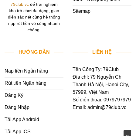
79club.vc
để trải nghiệm
Sitemap
kho trò chơi đa dạng, giao
diện sắc nét cùng hệ thống
nạp rút tiền vô cùng nhanh
chóng.
HƯỚNG DẪN
LIÊN HỆ
Tên Công Ty: 79Club
Nạp tiền Ngân hàng
Địa chỉ: 79 Nguyễn Chí
Rút tiền Ngân hàng
Thanh Hà Nội, Hanoi City,
57999, Việt Nam
Đăng Ký
Số điện thoại: 0979797979
Đăng Nhập
Email:
admin@79club.vc
Tải App Android
Tải App iOS