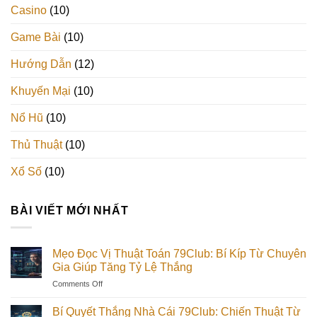
Casino
(10)
Game Bài
(10)
Hướng Dẫn
(12)
Khuyến Mại
(10)
Nổ Hũ
(10)
Thủ Thuật
(10)
Xổ Số
(10)
BÀI VIẾT MỚI NHẤT
Mẹo Đọc Vị Thuật Toán 79Club: Bí Kíp Từ Chuyên
Gia Giúp Tăng Tỷ Lệ Thắng
on
Comments Off
Mẹo
Đọc
Bí Quyết Thắng Nhà Cái 79Club: Chiến Thuật Từ