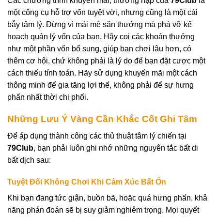
Các chương trình khuyến mãi, thưởng nạp của
79Club
là
một công cụ hỗ trợ vốn tuyệt vời, nhưng cũng là một cái
bẫy tâm lý. Đừng vì mải mê săn thưởng mà phá vỡ kế
hoạch quản lý vốn của bạn. Hãy coi các khoản thưởng
như một phần vốn bổ sung, giúp bạn chơi lâu hơn, có
thêm cơ hội, chứ không phải là lý do để bạn đặt cược một
cách thiếu tính toán. Hãy sử dụng khuyến mãi một cách
thông minh để gia tăng lợi thế, không phải để sự hưng
phấn nhất thời chi phối.
Những Lưu Ý Vàng Cần Khắc Cốt Ghi Tâm
Để áp dụng thành công các thủ thuật tâm lý chiến tại
79Club
, bạn phải luôn ghi nhớ những nguyên tắc bất di
bất dịch sau:
Tuyệt Đối Không Chơi Khi Cảm Xúc Bất Ổn
Khi bạn đang tức giận, buồn bã, hoặc quá hưng phấn, khả
năng phán đoán sẽ bị suy giảm nghiêm trọng. Mọi quyết