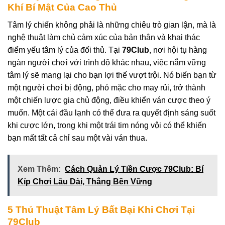
Khí Bí Mật Của Cao Thủ
Tâm lý chiến không phải là những chiêu trò gian lận, mà là
nghệ thuật làm chủ cảm xúc của bản thân và khai thác
điểm yếu tâm lý của đối thủ. Tại
79Club
, nơi hội tụ hàng
ngàn người chơi với trình độ khác nhau, việc nắm vững
tâm lý sẽ mang lại cho bạn lợi thế vượt trội. Nó biến bạn từ
một người chơi bị động, phó mặc cho may rủi, trở thành
một chiến lược gia chủ động, điều khiển ván cược theo ý
muốn. Một cái đầu lạnh có thể đưa ra quyết định sáng suốt
khi cược lớn, trong khi một trái tim nóng vội có thể khiến
bạn mất tất cả chỉ sau một vài ván thua.
Xem Thêm:
Cách Quản Lý Tiền Cược 79Club: Bí
Kíp Chơi Lâu Dài, Thắng Bền Vững
5 Thủ Thuật Tâm Lý Bất Bại Khi Chơi Tại
79Club