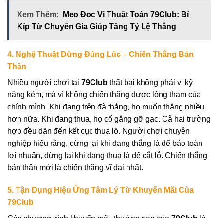
Xem Thêm:
Mẹo Đọc Vị Thuật Toán 79Club: Bí
Kíp Từ Chuyên Gia Giúp Tăng Tỷ Lệ Thắng
4. Nghệ Thuật Dừng Đúng Lúc – Chiến Thắng Bản
Thân
Nhiều người chơi tại
79Club
thất bại không phải vì kỹ
năng kém, mà vì không chiến thắng được lòng tham của
chính mình. Khi đang trên đà thắng, họ muốn thắng nhiều
hơn nữa. Khi đang thua, họ cố gắng gỡ gạc. Cả hai trường
hợp đều dẫn đến kết cục thua lỗ. Người chơi chuyên
nghiệp hiểu rằng, dừng lại khi đang thắng là để bảo toàn
lợi nhuận, dừng lại khi đang thua là để cắt lỗ. Chiến thắng
bản thân mới là chiến thắng vĩ đại nhất.
5. Tận Dụng Hiệu Ứng Tâm Lý Từ Khuyến Mãi Của
79Club