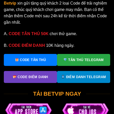
Thống
Thái
Betvip
xin gửi tặng quý khách 2 loại Code để trải nghiệm
Lĩnh
game, chúc quý khách chơi game may mắn. Bạn có thể
Mọi
Ván
nhận thêm Code mới sau 24h kể từ thời điểm nhận Code
Cược
gần nhất.
A.
CODE TÂN THỦ 50K
chơi thử game.
B.
CODE ĐIỂM DANH
10K hàng ngày.
CODE TÂN THỦ
TÂN THỦ TELEGRAM
CODE ĐIỂM DANH
ĐIỂM DANH TELEGRAM
TẢI BETVIP NGAY