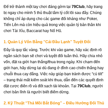
Để trở thành một tay chơi đáng gờm tại
79Club
, hãy trang
bị ngay cho mình 5 thủ thuật tâm lý cốt lõi sau đây. Chúng
không chỉ áp dụng cho các game đối kháng như Poker,
Tiến Lên mà còn hiệu quả trong việc quản lý bản thân khi
chơi Tài Xỉu, Baccarat hay Nổ Hũ.
1. Quản Lý Vốn Bằng “Cái Đầu Lạnh” Tuyệt Đối
Đây là quy tắc vàng. Trước khi vào game, hãy xác định rõ
ngân sách bạn sẽ chơi và tuyệt đối tuân thủ. Hãy chia nhỏ
vốn, đặt ra giới hạn thắng/thua trong ngày. Khi chạm đến
giới hạn, hãy dừng lại dù đang ở đỉnh cao chiến thắng hay
chuỗi thua cay đắng. Việc này giúp bạn tránh được “cú tilt”
– trạng thái mất kiểm soát khi thua, dẫn đến các quyết định
đặt cược điên rồ và đốt sạch tài khoản. Tại
79Club
, người
chơi bản lĩnh là người biết điểm dừng.
2. Kỹ Thuật “Thả Mồi Bắt Bóng” – Điều Hướng Đối Thủ