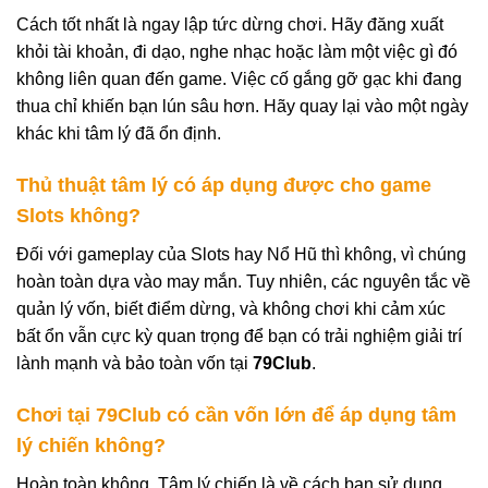
Cách tốt nhất là ngay lập tức dừng chơi. Hãy đăng xuất
khỏi tài khoản, đi dạo, nghe nhạc hoặc làm một việc gì đó
không liên quan đến game. Việc cố gắng gỡ gạc khi đang
thua chỉ khiến bạn lún sâu hơn. Hãy quay lại vào một ngày
khác khi tâm lý đã ổn định.
Thủ thuật tâm lý có áp dụng được cho game
Slots không?
Đối với gameplay của Slots hay Nổ Hũ thì không, vì chúng
hoàn toàn dựa vào may mắn. Tuy nhiên, các nguyên tắc về
quản lý vốn, biết điểm dừng, và không chơi khi cảm xúc
bất ổn vẫn cực kỳ quan trọng để bạn có trải nghiệm giải trí
lành mạnh và bảo toàn vốn tại
79Club
.
Chơi tại 79Club có cần vốn lớn để áp dụng tâm
lý chiến không?
Hoàn toàn không. Tâm lý chiến là về cách bạn sử dụng