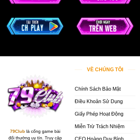
VỀ CHÚNG TÔI
Chính Sách Bảo Mật
Điều Khoản Sử Dụng
Giấy Phép Hoạt Động
Miễn Trừ Trách Nhiệm
79Club
là cổng game bài
đổi thưởng uy tín. Truy cập
CEO Hoàng Duy Bình