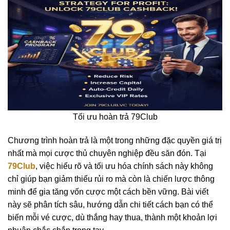
Tối ưu hoàn trả 79Club
Chương trình hoàn trả là một trong những đặc quyền giá trị
nhất mà mọi cược thủ chuyên nghiệp đều săn đón. Tại
79Club
, việc hiểu rõ và tối ưu hóa chính sách này không
chỉ giúp bạn giảm thiểu rủi ro mà còn là chiến lược thông
minh để gia tăng vốn cược một cách bền vững. Bài viết
này sẽ phân tích sâu, hướng dẫn chi tiết cách bạn có thể
biến mỗi vé cược, dù thắng hay thua, thành một khoản lợi