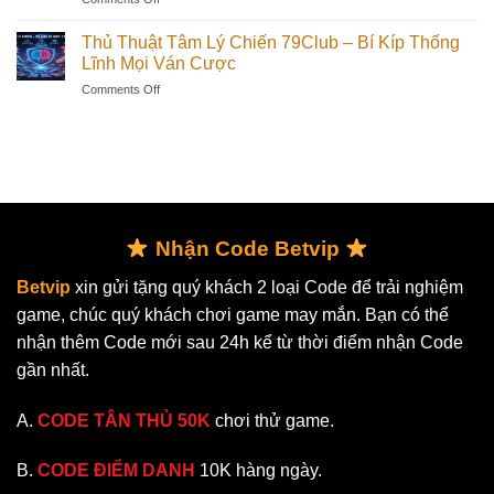
Người
Chuyên
Lệ
79Club
Khi
Gia
Thắng
–
Chơi
Thủ Thuật Tâm Lý Chiến 79Club – Bí Kíp Thống
Lựa
Tại
Lĩnh Mọi Ván Cược
Chọn
79Club
on
Comments Off
Nhà
Khiến
Thủ
Cái
Bạn
Thuật
Uy
Mất
Tâm
Tín
Sạch
Lý
Hàng
Vốn
Chiến
Đầu
79Club
Cho
–
Cược
Bí
Thủ
Nhận Code Betvip
Kíp
Thông
Thống
Thái
Betvip
xin gửi tặng quý khách 2 loại Code để trải nghiệm
Lĩnh
game, chúc quý khách chơi game may mắn. Bạn có thể
Mọi
Ván
nhận thêm Code mới sau 24h kể từ thời điểm nhận Code
Cược
gần nhất.
A.
CODE TÂN THỦ 50K
chơi thử game.
B.
CODE ĐIỂM DANH
10K hàng ngày.