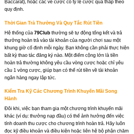
Baccarat), hoặc các vé cược có tỷ lệ cược quá thấp theo
quy định.
Thời Gian Trả Thưởng Và Quy Tắc Rút Tiền
Hệ thống của
79Club
thường sẽ tự động tổng kết và trả
thưởng hoàn trả vào tài khoản của người chơi sau một
khung giờ cố định mỗi ngày. Bạn không cần phải thực hiện
bất kỳ thao tác đăng ký nào. Một điểm cộng lớn là tiền
hoàn trả thường không yêu cầu vòng cược hoặc chỉ yêu
cầu 1 vòng cược, giúp bạn có thể rút tiền về tài khoản
ngân hàng ngay lập tức.
Kiểm Tra Kỹ Các Chương Trình Khuyến Mãi Song
Hành
Đôi khi, việc bạn tham gia một chương trình khuyến mãi
khác (ví dụ: thưởng nạp đầu) có thể ảnh hưởng đến việc
tính doanh thu cược cho chương trình hoàn trả. Hãy luôn
đọc kỹ điều khoản và điều kiện hoặc liên hệ bộ phận chăm