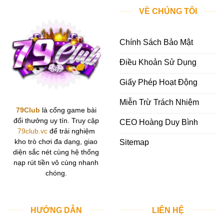
VỀ CHÚNG TÔI
Chính Sách Bảo Mật
Điều Khoản Sử Dụng
Giấy Phép Hoạt Động
Miễn Trừ Trách Nhiệm
79Club
là cổng game bài
đổi thưởng uy tín. Truy cập
CEO Hoàng Duy Bình
79club.vc
để trải nghiệm
Sitemap
kho trò chơi đa dạng, giao
diện sắc nét cùng hệ thống
nạp rút tiền vô cùng nhanh
chóng.
HƯỚNG DẪN
LIÊN HỆ