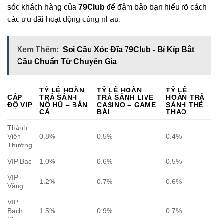
sóc khách hàng của
79Club
để đảm bảo bạn hiểu rõ cách
các ưu đãi hoạt động cùng nhau.
Xem Thêm:
Soi Cầu Xóc Đĩa 79Club - Bí Kíp Bắt
Cầu Chuẩn Từ Chuyên Gia
TỶ LỆ HOÀN
TỶ LỆ HOÀN
TỶ LỆ
CẤP
TRẢ SẢNH
TRẢ SẢNH LIVE
HOÀN TRẢ
ĐỘ VIP
NỔ HŨ – BẮN
CASINO – GAME
SẢNH THỂ
CÁ
BÀI
THAO
Thành
Viên
0.8%
0.5%
0.4%
Thường
VIP Bạc
1.0%
0.6%
0.5%
VIP
1.2%
0.7%
0.6%
Vàng
VIP
Bạch
1.5%
0.9%
0.7%