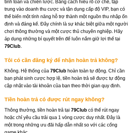
tính toán và chiến lược. Bằng cách hiểu rõ cơ chế, tập
trung vào doanh thu cược và tận dụng cấp độ VIP, bạn có
thể biến một tính năng hỗ trợ thành một nguồn thu nhập ổn
định và đáng kể. Đây chính là sự khác biệt giữa một người
chơi thông thường và một cược thủ chuyên nghiệp. Hãy
áp dụng những bí quyết trên để luôn nắm giữ lợi thế tại
79Club
.
Tôi có cần đăng ký để nhận hoàn trả không?
Không. Hệ thống của
79Club
hoàn toàn tự động. Chỉ cần
bạn phát sinh cược hợp lệ, tiền hoàn trả sẽ được tự động
cập nhật vào tài khoản của bạn theo thời gian quy định.
Tiền hoàn trả có được rút ngay không?
Thông thường, tiền hoàn trả tại
79Club
có thể rút ngay
hoặc chỉ yêu cầu trải qua 1 vòng cược duy nhất. Đây là
một trong những ưu đãi hấp dẫn nhất so với các cổng
game khác.