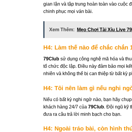
gian lận và tập trung hoàn toàn vào cuộc đấ
chinh phục mọi ván bài.
Xem Thêm:
Mẹo Chơi Tài Xỉu Live 7
H4: Làm thế nào để chắc chắn 
79Club
sử dụng công nghệ mã hóa và thu
tổ chức độc lập. Điều này đảm bảo mọi kế
nhiên và không thể bị can thiệp từ bất kỳ p
H4: Tôi nên làm gì nếu nghi ngờ
Nếu có bất kỳ nghi ngờ nào, bạn hãy chụp 
khách hàng 24/7 của
79Club
. Đội ngũ kỹ 
đưa ra câu trả lời minh bạch cho bạn.
H4: Ngoài tráo bài, còn hình t