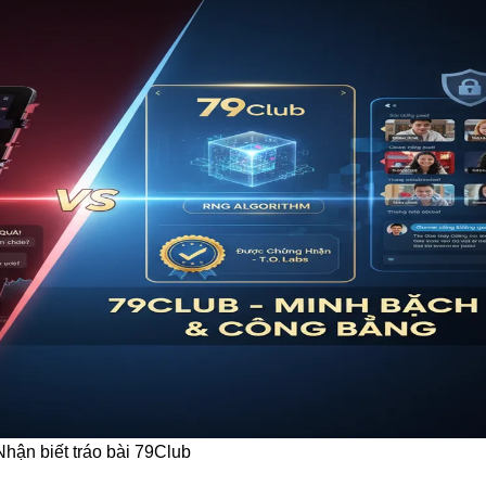
Nhận biết tráo bài 79Club