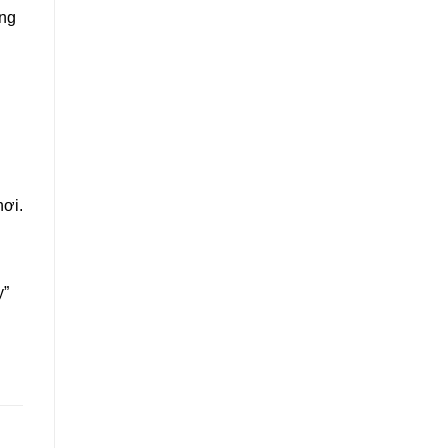
àng
hơi.
y”
.