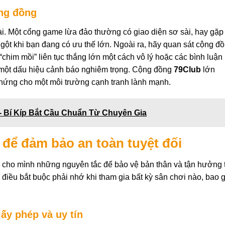
ộng đồng
i. Một cổng game lừa đảo thường có giao diện sơ sài, hay gặp 
ột ngột khi bạn đang có ưu thế lớn. Ngoài ra, hãy quan sát cộng đ
chim mồi” liên tục thắng lớn một cách vô lý hoặc các bình luận
là một dấu hiệu cảnh báo nghiêm trọng. Cộng đồng
79Club
lớn
chứng cho một môi trường cạnh tranh lành mạnh.
- Bí Kíp Bắt Cầu Chuẩn Từ Chuyên Gia
để đảm bảo an toàn tuyệt đối
bị cho mình những nguyên tắc để bảo vệ bản thân và tận hưởng 
 điều bắt buộc phải nhớ khi tham gia bất kỳ sân chơi nào, bao
ấy phép và uy tín