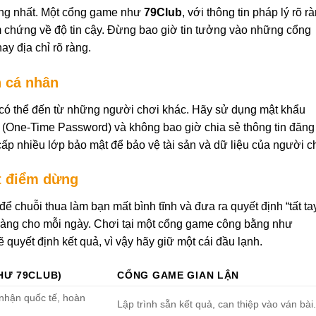
rọng nhất. Một cổng game như
79Club
, với thông tin pháp lý rõ r
ểm chứng về độ tin cậy. Đừng bao giờ tin tưởng vào những cổng
ay địa chỉ rõ ràng.
n cá nhân
 có thể đến từ những người chơi khác. Hãy sử dụng mật khẩu
 (One-Time Password) và không bao giờ chia sẻ thông tin đăng
ấp nhiều lớp bảo mật để bảo vệ tài sản và dữ liệu của người c
ết điểm dừng
ể chuỗi thua làm bạn mất bình tĩnh và đưa ra quyết định “tất ta
õ ràng cho mỗi ngày. Chơi tại một cổng game công bằng như
quyết định kết quả, vì vậy hãy giữ một cái đầu lạnh.
NHƯ
79CLUB
)
CỔNG GAME GIAN LẬN
hận quốc tế, hoàn
Lập trình sẵn kết quả, can thiệp vào ván bài