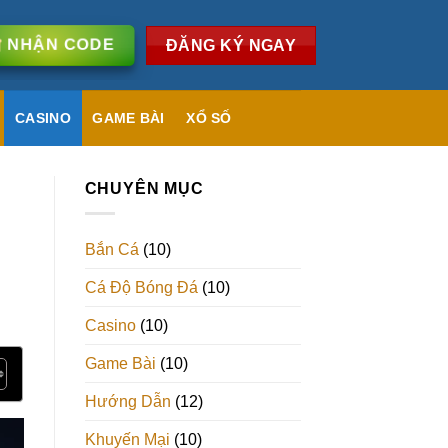
NHẬN CODE
ĐĂNG KÝ NGAY
CASINO
GAME BÀI
XỔ SỐ
CHUYÊN MỤC
Bắn Cá
(10)
Cá Độ Bóng Đá
(10)
Casino
(10)
Game Bài
(10)
Hướng Dẫn
(12)
Khuyến Mại
(10)