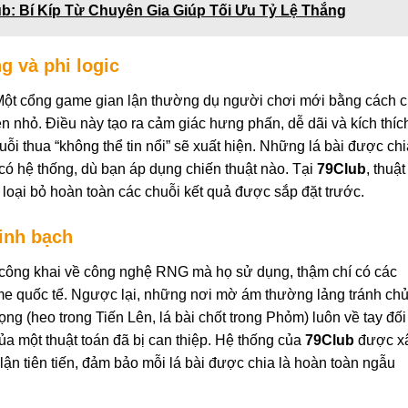
b: Bí Kíp Từ Chuyên Gia Giúp Tối Ưu Tỷ Lệ Thắng
g và phi logic
. Một cổng game gian lận thường dụ người chơi mới bằng cách 
ền nhỏ. Điều này tạo ra cảm giác hưng phấn, dễ dãi và kích thíc
ỗi thua “không thể tin nổi” sẽ xuất hiện. Những lá bài được chi
có hệ thống, dù bạn áp dụng chiến thuật nào. Tại
79Club
, thuật
loại bỏ hoàn toàn các chuỗi kết quả được sắp đặt trước.
minh bạch
 công khai về công nghệ RNG mà họ sử dụng, thậm chí có các
me quốc tế. Ngược lại, những nơi mờ ám thường lảng tránh ch
ng (heo trong Tiến Lên, lá bài chốt trong Phỏm) luôn về tay đối
ủa một thuật toán đã bị can thiệp. Hệ thống của
79Club
được x
ận tiên tiến, đảm bảo mỗi lá bài được chia là hoàn toàn ngẫu