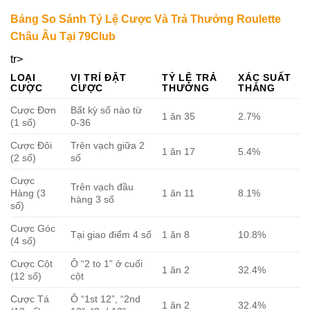
Bảng So Sánh Tỷ Lệ Cược Và Trả Thưởng Roulette
Châu Âu Tại 79Club
tr>
LOẠI
VỊ TRÍ ĐẶT
TỶ LỆ TRẢ
XÁC SUẤT
CƯỢC
CƯỢC
THƯỞNG
THẮNG
Cược Đơn
Bất kỳ số nào từ
1 ăn 35
2.7%
(1 số)
0-36
Cược Đôi
Trên vạch giữa 2
1 ăn 17
5.4%
(2 số)
số
Cược
Trên vạch đầu
Hàng (3
1 ăn 11
8.1%
hàng 3 số
số)
Cược Góc
Tại giao điểm 4 số
1 ăn 8
10.8%
(4 số)
Cược Cột
Ô “2 to 1” ở cuối
1 ăn 2
32.4%
(12 số)
cột
Cược Tá
Ô “1st 12”, “2nd
1 ăn 2
32.4%