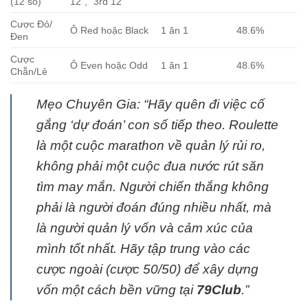
(12 số)
12”, “3rd 12”
Cược Đỏ/
Ô Red hoặc Black
1 ăn 1
48.6%
Đen
Cược
Ô Even hoặc Odd
1 ăn 1
48.6%
Chẵn/Lẻ
Mẹo Chuyên Gia: “Hãy quên đi việc cố
gắng ‘dự đoán’ con số tiếp theo. Roulette
là một cuộc marathon về quản lý rủi ro,
không phải một cuộc đua nước rút săn
tìm may mắn. Người chiến thắng không
phải là người đoán đúng nhiều nhất, mà
là người quản lý vốn và cảm xúc của
mình tốt nhất. Hãy tập trung vào các
cược ngoài (cược 50/50) để xây dựng
vốn một cách bền vững tại
79Club
.”