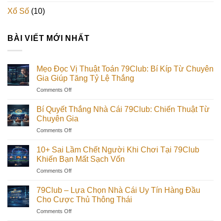
Xổ Số
(10)
BÀI VIẾT MỚI NHẤT
Mẹo Đọc Vị Thuật Toán 79Club: Bí Kíp Từ Chuyên
Gia Giúp Tăng Tỷ Lệ Thắng
on
Comments Off
Mẹo
Đọc
Bí Quyết Thắng Nhà Cái 79Club: Chiến Thuật Từ
Vị
Chuyên Gia
Thuật
on
Comments Off
Toán
Bí
79Club:
Quyết
Bí
10+ Sai Lầm Chết Người Khi Chơi Tại 79Club
Thắng
Kíp
Khiến Bạn Mất Sạch Vốn
Nhà
Từ
on
Comments Off
Cái
Chuyên
10+
79Club:
Gia
Sai
Chiến
79Club – Lựa Chọn Nhà Cái Uy Tín Hàng Đầu
Giúp
Lầm
Thuật
Cho Cược Thủ Thông Thái
Tăng
Chết
Từ
Tỷ
on
Comments Off
Người
Chuyên
Lệ
79Club
Khi