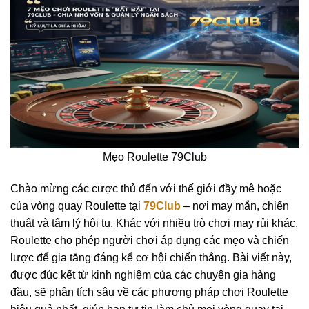
Mẹo Roulette 79Club
Chào mừng các cược thủ đến với thế giới đầy mê hoặc
của vòng quay Roulette tại
79Club
– nơi may mắn, chiến
thuật và tâm lý hội tụ. Khác với nhiều trò chơi may rủi khác,
Roulette cho phép người chơi áp dụng các mẹo và chiến
lược để gia tăng đáng kể cơ hội chiến thắng. Bài viết này,
được đúc kết từ kinh nghiệm của các chuyên gia hàng
đầu, sẽ phân tích sâu về các phương pháp chơi Roulette