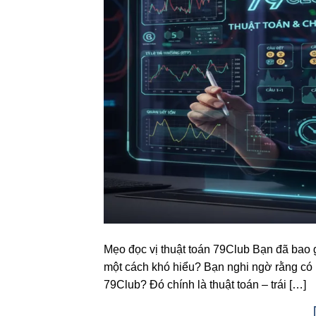
Mẹo đọc vị thuật toán 79Club Bạn đã bao g
một cách khó hiểu? Bạn nghi ngờ rằng có m
79Club? Đó chính là thuật toán – trái […]