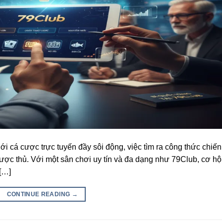
ới cá cược trực tuyến đầy sôi động, việc tìm ra công thức chiến
ược thủ. Với một sân chơi uy tín và đa dạng như 79Club, cơ hộ
[…]
CONTINUE READING
→