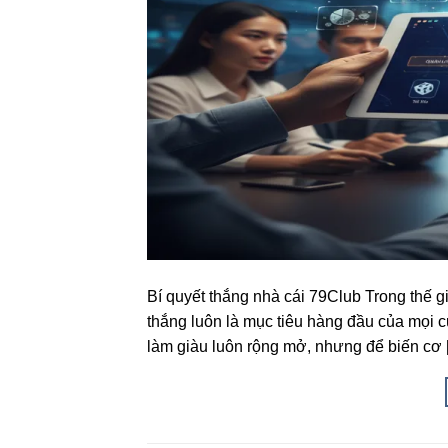
Bí quyết thắng nhà cái 79Club Trong thế gi
thắng luôn là mục tiêu hàng đầu của mọi c
làm giàu luôn rộng mở, nhưng để biến cơ 