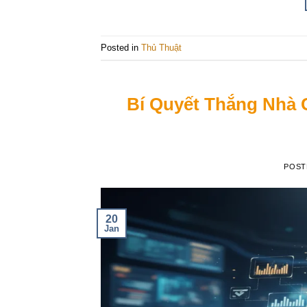
Posted in
Thủ Thuật
Bí Quyết Thắng Nhà 
POST
20
Jan