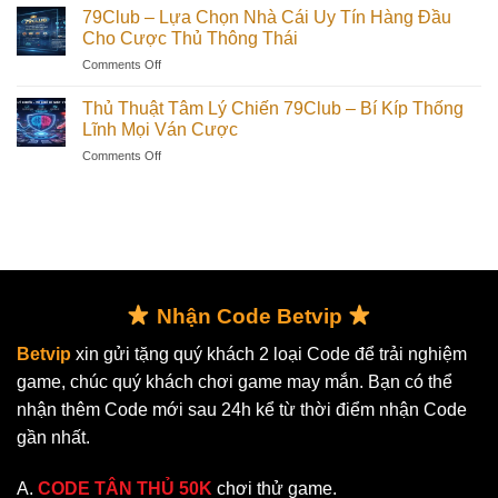
Sai
Chiến
79Club – Lựa Chọn Nhà Cái Uy Tín Hàng Đầu
Giúp
Lầm
Thuật
Cho Cược Thủ Thông Thái
Tăng
Chết
Từ
Tỷ
on
Comments Off
Người
Chuyên
Lệ
79Club
Khi
Gia
Thắng
–
Chơi
Thủ Thuật Tâm Lý Chiến 79Club – Bí Kíp Thống
Lựa
Tại
Lĩnh Mọi Ván Cược
Chọn
79Club
on
Comments Off
Nhà
Khiến
Thủ
Cái
Bạn
Thuật
Uy
Mất
Tâm
Tín
Sạch
Lý
Hàng
Vốn
Chiến
Đầu
79Club
Cho
–
Cược
Bí
Thủ
Nhận Code Betvip
Kíp
Thông
Thống
Thái
Betvip
xin gửi tặng quý khách 2 loại Code để trải nghiệm
Lĩnh
game, chúc quý khách chơi game may mắn. Bạn có thể
Mọi
Ván
nhận thêm Code mới sau 24h kể từ thời điểm nhận Code
Cược
gần nhất.
A.
CODE TÂN THỦ 50K
chơi thử game.