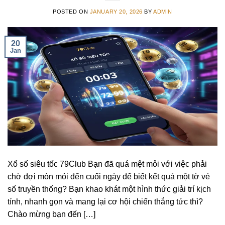
POSTED ON
JANUARY 20, 2026
BY
ADMIN
20
Jan
Xổ số siêu tốc 79Club Bạn đã quá mệt mỏi với việc phải
chờ đợi mòn mỏi đến cuối ngày để biết kết quả một tờ vé
số truyền thống? Bạn khao khát một hình thức giải trí kịch
tính, nhanh gọn và mang lại cơ hội chiến thắng tức thì?
Chào mừng bạn đến […]