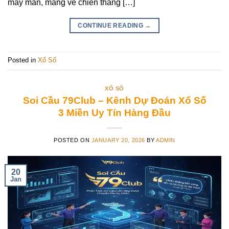
may mắn, mang về chiến thắng […]
CONTINUE READING
→
Posted in
Xổ Số
XỔ SỐ
Soi Cầu 79Club – Kênh Dự Đoán Xổ Số
3 Miền Uy Tín Hàng Đầu
POSTED ON
JANUARY 20, 2026
BY
ADMIN
20
Jan