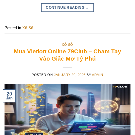
CONTINUE READING
→
Posted in
Xổ Số
XỔ SỐ
Mua Vietlott Online 79Club – Chạm Tay
Vào Giấc Mơ Tỷ Phú
POSTED ON
JANUARY 20, 2026
BY
ADMIN
20
Jan