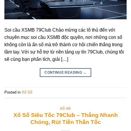
Soi cầu XSMB 79Club Chào mừng các lô thủ đến với
chuyên mục soi cầu XSMB độc quyền, nơi những con số
không còn là ẩn số mà trở thành cơ hội chiến thắng trong
tầm tay. Với sự hỗ trợ từ nền tảng uy tín 79Club, chúng tôi
sẽ cùng bạn phân tích, giải […]
CONTINUE READING
→
Posted in
Xổ Số
XỔ SỐ
Xổ Số Siêu Tốc 79Club – Thắng Nhanh
Chóng, Rút Tiền Thần Tốc