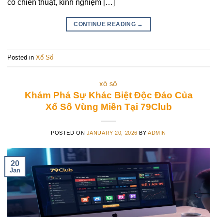
có chiến thuật, kinh nghiệm […]
CONTINUE READING
→
Posted in
Xổ Số
XỔ SỐ
Khám Phá Sự Khác Biệt Độc Đáo Của
Xổ Số Vùng Miền Tại 79Club
POSTED ON
JANUARY 20, 2026
BY
ADMIN
20
Jan