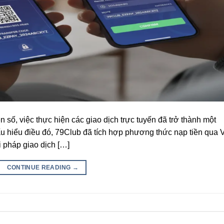
 số, việc thực hiện các giao dịch trực tuyến đã trở thành một
u hiểu điều đó, 79Club đã tích hợp phương thức nạp tiền qua V
 pháp giao dịch […]
CONTINUE READING
→