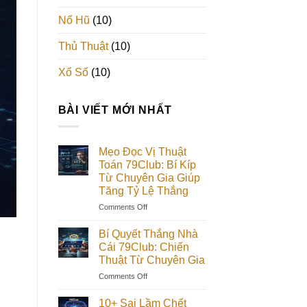
Nổ Hũ
(10)
Thủ Thuật
(10)
Xổ Số
(10)
BÀI VIẾT MỚI NHẤT
Mẹo Đọc Vị Thuật
Toán 79Club: Bí Kíp
Từ Chuyên Gia Giúp
Tăng Tỷ Lệ Thắng
on
Comments Off
Mẹo
Đọc
Bí Quyết Thắng Nhà
Vị
Cái 79Club: Chiến
Thuật
Thuật Từ Chuyên Gia
Toán
on
Comments Off
79Club:
Bí
Bí
Quyết
Kíp
10+ Sai Lầm Chết