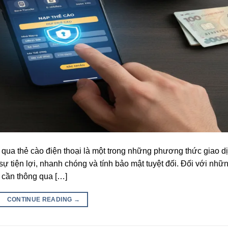
qua thẻ cào điện thoại là một trong những phương thức giao d
 tiện lợi, nhanh chóng và tính bảo mật tuyệt đối. Đối với nhữ
 cần thông qua […]
CONTINUE READING
→