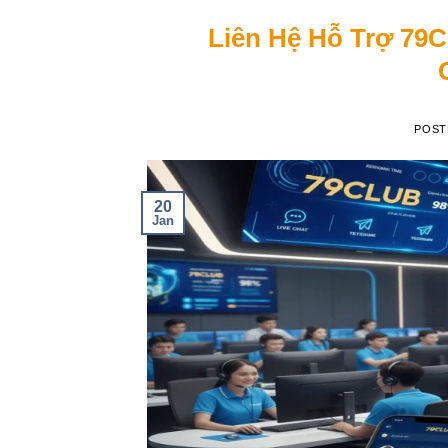
Liên Hệ Hỗ Trợ 79C
POST
20
Jan