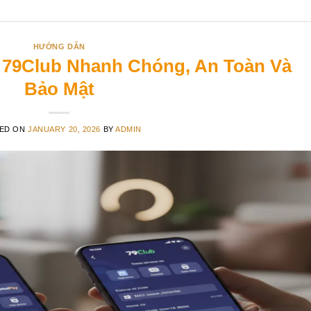
HƯỚNG DẪN
ử 79Club Nhanh Chóng, An Toàn Và
Bảo Mật
ED ON
JANUARY 20, 2026
BY
ADMIN