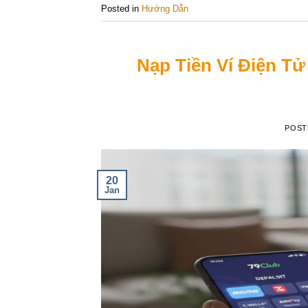
Posted in
Hướng Dẫn
Nạp Tiền Ví Điện T
POST
20
Jan