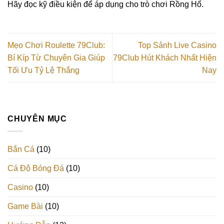
Hãy đọc kỹ điều kiện để áp dụng cho trò chơi Rồng Hổ.
Mẹo Chơi Roulette 79Club:
Top Sảnh Live Casino
Bí Kíp Từ Chuyên Gia Giúp
79Club Hút Khách Nhất Hiện
Tối Ưu Tỷ Lệ Thắng
Nay
CHUYÊN MỤC
Bắn Cá
(10)
Cá Độ Bóng Đá
(10)
Casino
(10)
Game Bài
(10)