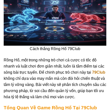
Cách thắng Rồng Hổ 79Club
Rồng Hổ, một trong những trò chơi cá cược có tốc độ
nhanh và luật chơi đơn giản nhất, luôn là tâm điểm tại các
sòng bài trực tuyến. Để chinh phục trò chơi này tại
79Club
không chỉ dựa vào may mắn mà còn đòi hỏi chiến thuật và
tâm lý vững vàng. Bài viết này sẽ phân tích chuyên sâu các
phương pháp, từ soi cầu đến quản lý vốn, giúp bạn tối ưu
hóa tỷ lệ thắng và làm chủ mọi ván cược.
Tổng Quan Về Game Rồng Hổ Tại 79Club