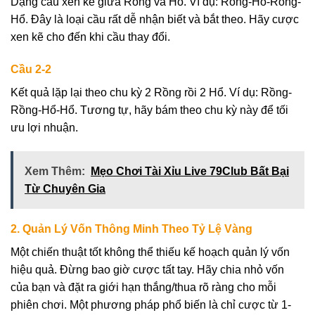
Dạng cầu xen kẽ giữa Rồng và Hổ. Ví dụ: Rồng-Hổ-Rồng-
Hổ. Đây là loại cầu rất dễ nhận biết và bắt theo. Hãy cược
xen kẽ cho đến khi cầu thay đổi.
Cầu 2-2
Kết quả lặp lại theo chu kỳ 2 Rồng rồi 2 Hổ. Ví dụ: Rồng-
Rồng-Hổ-Hổ. Tương tự, hãy bám theo chu kỳ này để tối
ưu lợi nhuận.
Xem Thêm:
Mẹo Chơi Tài Xỉu Live 79Club Bất Bại
Từ Chuyên Gia
2. Quản Lý Vốn Thông Minh Theo Tỷ Lệ Vàng
Một chiến thuật tốt không thể thiếu kế hoạch quản lý vốn
hiệu quả. Đừng bao giờ cược tất tay. Hãy chia nhỏ vốn
của bạn và đặt ra giới hạn thắng/thua rõ ràng cho mỗi
phiên chơi. Một phương pháp phổ biến là chỉ cược từ 1-