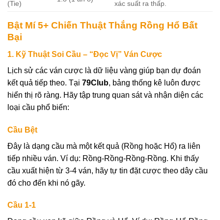
(Tie)
xác suất ra thấp.
Bật Mí 5+ Chiến Thuật Thắng Rồng Hổ Bất
Bại
1. Kỹ Thuật Soi Cầu – “Đọc Vị” Ván Cược
Lịch sử các ván cược là dữ liệu vàng giúp bạn dự đoán
kết quả tiếp theo. Tại
79Club
, bảng thống kê luôn được
hiển thị rõ ràng. Hãy tập trung quan sát và nhận diện các
loại cầu phổ biến:
Cầu Bệt
Đây là dạng cầu mà một kết quả (Rồng hoặc Hổ) ra liên
tiếp nhiều ván. Ví dụ: Rồng-Rồng-Rồng-Rồng. Khi thấy
cầu xuất hiện từ 3-4 ván, hãy tự tin đặt cược theo dây cầu
đó cho đến khi nó gãy.
Cầu 1-1