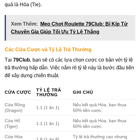
quả là Hòa (Tie).
Xem Thêm:
Mẹo Chơi Roulette 79Club: Bí Kíp Từ
Chuyên Gia Giúp Tối Ưu Tỷ Lệ Thắng
Các Cửa Cược và Tỷ Lệ Trả Thưởng
Tại
79Club
, bạn sẽ có các lựa chọn cược cơ bản với tỷ lệ
trả thưởng hấp dẫn. Việc nắm rõ tỷ lệ này là bước đầu tiên
để xây dựng chiến thuật.
TỶ LỆ TRẢ
CỬA CƯỢC
GHI CHÚ
THƯỞNG
Cửa Rồng
Nếu kết quả Hòa, bạn thua
1:1 (1 ăn 1)
(Dragon)
50% tiền cược.
Cửa Hổ
Nếu kết quả Hòa, bạn thua
1:1 (1 ăn 1)
(Tiger)
50% tiền cược.
Cửa Hòa
Tỷ lệ trả thưởng cao nhưng
1:8 (1 ăn 8)