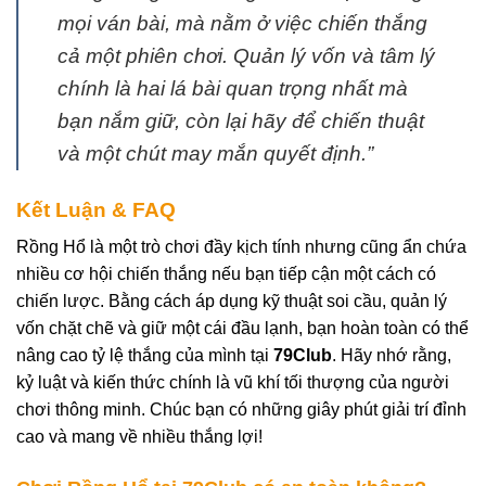
mọi ván bài, mà nằm ở việc chiến thắng
cả một phiên chơi. Quản lý vốn và tâm lý
chính là hai lá bài quan trọng nhất mà
bạn nắm giữ, còn lại hãy để chiến thuật
và một chút may mắn quyết định.”
Kết Luận & FAQ
Rồng Hổ là một trò chơi đầy kịch tính nhưng cũng ẩn chứa
nhiều cơ hội chiến thắng nếu bạn tiếp cận một cách có
chiến lược. Bằng cách áp dụng kỹ thuật soi cầu, quản lý
vốn chặt chẽ và giữ một cái đầu lạnh, bạn hoàn toàn có thể
nâng cao tỷ lệ thắng của mình tại
79Club
. Hãy nhớ rằng,
kỷ luật và kiến thức chính là vũ khí tối thượng của người
chơi thông minh. Chúc bạn có những giây phút giải trí đỉnh
cao và mang về nhiều thắng lợi!