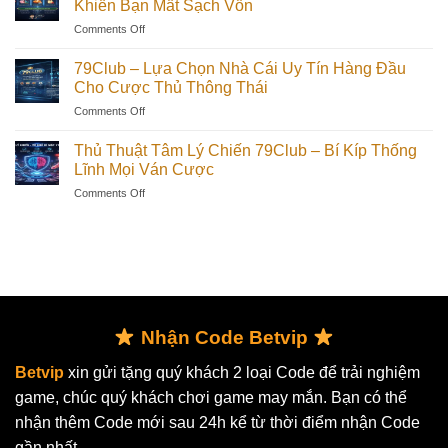
Kíp
Khiến Bạn Mất Sạch Vốn
Nhà
Từ
on
Comments Off
Cái
Chuyên
10+
79Club:
Gia
Sai
Chiến
79Club – Lựa Chọn Nhà Cái Uy Tín Hàng Đầu
Giúp
Lầm
Thuật
Cho Cược Thủ Thông Thái
Tăng
Chết
Từ
Tỷ
on
Comments Off
Người
Chuyên
Lệ
79Club
Khi
Gia
Thắng
–
Chơi
Thủ Thuật Tâm Lý Chiến 79Club – Bí Kíp Thống
Lựa
Tại
Lĩnh Mọi Ván Cược
Chọn
79Club
on
Comments Off
Nhà
Khiến
Thủ
Cái
Bạn
Thuật
Uy
Mất
Tâm
Tín
Sạch
Lý
Hàng
Vốn
Chiến
Đầu
79Club
Cho
–
Cược
Bí
Thủ
Nhận Code Betvip
Kíp
Thông
Thống
Thái
Betvip
xin gửi tặng quý khách 2 loại Code để trải nghiệm
Lĩnh
game, chúc quý khách chơi game may mắn. Bạn có thể
Mọi
Ván
nhận thêm Code mới sau 24h kể từ thời điểm nhận Code
Cược
gần nhất.