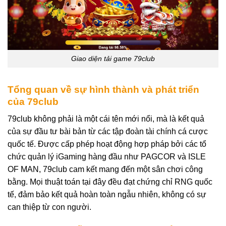
Giao diện tải game 79club
Tổng quan về sự hình thành và phát triển
của 79club
79club không phải là một cái tên mới nổi, mà là kết quả
của sự đầu tư bài bản từ các tập đoàn tài chính cá cược
quốc tế. Được cấp phép hoạt động hợp pháp bởi các tổ
chức quản lý iGaming hàng đầu như PAGCOR và ISLE
OF MAN, 79club cam kết mang đến một sân chơi công
bằng. Mọi thuật toán tại đây đều đạt chứng chỉ RNG quốc
tế, đảm bảo kết quả hoàn toàn ngẫu nhiên, không có sự
can thiệp từ con người.