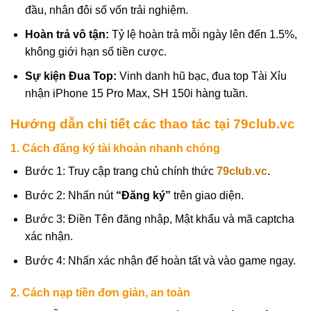
đầu, nhân đôi số vốn trải nghiệm.
Hoàn trả vô tận:
Tỷ lệ hoàn trả mỗi ngày lên đến 1.5%,
không giới hạn số tiền cược.
Sự kiện Đua Top:
Vinh danh hũ bạc, đua top Tài Xỉu
nhận iPhone 15 Pro Max, SH 150i hàng tuần.
Hướng dẫn chi tiết các thao tác tại 79club.vc
1. Cách đăng ký tài khoản nhanh chóng
Bước 1: Truy cập trang chủ chính thức
79club.vc
.
Bước 2: Nhấn nút
“Đăng ký”
trên giao diện.
Bước 3: Điền Tên đăng nhập, Mật khẩu và mã captcha
xác nhận.
Bước 4: Nhấn xác nhận để hoàn tất và vào game ngay.
2. Cách nạp tiền đơn giản, an toàn