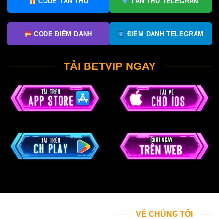
CODE TÂN THỦ
TÂN THỦ TELEGRAM
CODE ĐIỂM DANH
ĐIỂM DANH TELEGRAM
TẢI BETVIP NGAY
VỀ CHÚNG TÔI