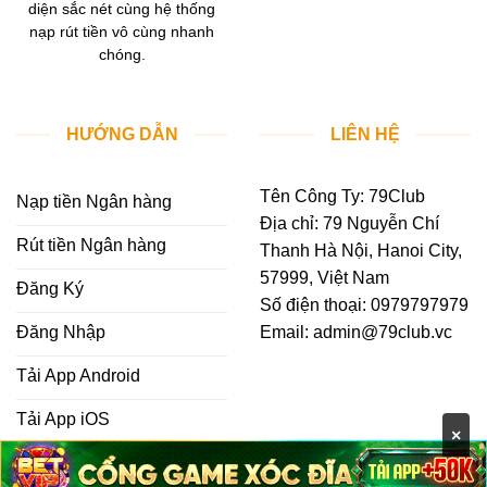
diện sắc nét cùng hệ thống
nạp rút tiền vô cùng nhanh
chóng.
HƯỚNG DẪN
LIÊN HỆ
Tên Công Ty: 79Club
Nạp tiền Ngân hàng
Địa chỉ: 79 Nguyễn Chí
Rút tiền Ngân hàng
Thanh Hà Nội, Hanoi City,
57999, Việt Nam
Đăng Ký
Số điện thoại: 0979797979
Đăng Nhập
Email:
admin@79club.vc
Tải App Android
Tải App iOS
×