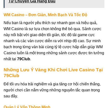
Từ Chuyên Gia Hàng Đầu
WM Casino – Đơn Giản, Minh Bạch Và Tốc Độ
Nếu bạn là người yêu thích sự nhanh gọn và hiệu quả,
WM Casino là sự lựa chọn không thể bỏ qua. Sảnh cược
này nổi bật với giao diện tối giản, tốc độ tải game cực
nhanh và các ván cược diễn ra với nhịp độ cao. Sự minh
bạch trong từng ván bài cùng tỷ lệ cược hấp dẫn giúp WM
Casino luôn là một trong những sảnh cược được tin tưởng
nhất tại
79Club
.
Những Lưu Ý Vàng Khi Chơi Live Casino Tại
79Club
Để tối ưu hóa trải nghiệm và gia tăng cơ hội chiến thắng,
người chơi cần nắm vững những nguyên tắc quan trọng
sau đây.
Quản Lý Vốn Thông Minh