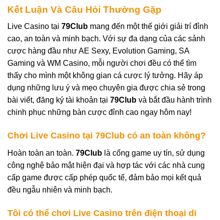
Kết Luận Và Câu Hỏi Thường Gặp
Live Casino tại
79Club
mang đến một thế giới giải trí đỉnh
cao, an toàn và minh bạch. Với sự đa dạng của các sảnh
cược hàng đầu như AE Sexy, Evolution Gaming, SA
Gaming và WM Casino, mỗi người chơi đều có thể tìm
thấy cho mình một không gian cá cược lý tưởng. Hãy áp
dụng những lưu ý và mẹo chuyên gia được chia sẻ trong
bài viết, đăng ký tài khoản tại
79Club
và bắt đầu hành trình
chinh phục những bàn cược đỉnh cao ngay hôm nay!
Chơi Live Casino tại 79Club có an toàn không?
Hoàn toàn an toàn.
79Club
là cổng game uy tín, sử dụng
công nghệ bảo mật hiện đại và hợp tác với các nhà cung
cấp game được cấp phép quốc tế, đảm bảo mọi kết quả
đều ngẫu nhiên và minh bạch.
Tôi có thể chơi Live Casino trên điện thoại di