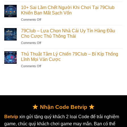
Bí
79Club:
Quyết
Bí
10+ Sai Lầm Chết Người Khi Chơi Tại 79Club
Thắng
Kíp
Khiến Bạn Mất Sạch Vốn
Nhà
Từ
on
Comments Off
Cái
Chuyên
10+
79Club:
Gia
Sai
Chiến
79Club – Lựa Chọn Nhà Cái Uy Tín Hàng Đầu
Giúp
Lầm
Thuật
Cho Cược Thủ Thông Thái
Tăng
Chết
Từ
Tỷ
on
Comments Off
Người
Chuyên
Lệ
79Club
Khi
Gia
Thắng
–
Chơi
Thủ Thuật Tâm Lý Chiến 79Club – Bí Kíp Thống
Lựa
Tại
Lĩnh Mọi Ván Cược
Chọn
79Club
on
Comments Off
Nhà
Khiến
Thủ
Cái
Bạn
Thuật
Uy
Mất
Tâm
Tín
Sạch
Lý
Hàng
Vốn
Chiến
Đầu
79Club
Cho
–
Cược
Bí
Thủ
Nhận Code Betvip
Kíp
Thông
Thống
Thái
Betvip
xin gửi tặng quý khách 2 loại Code để trải nghiệm
Lĩnh
game, chúc quý khách chơi game may mắn. Bạn có thể
Mọi