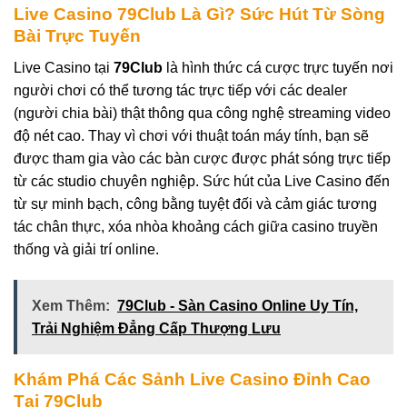
Live Casino 79Club Là Gì? Sức Hút Từ Sòng
Bài Trực Tuyến
Live Casino tại
79Club
là hình thức cá cược trực tuyến nơi
người chơi có thể tương tác trực tiếp với các dealer
(người chia bài) thật thông qua công nghệ streaming video
độ nét cao. Thay vì chơi với thuật toán máy tính, bạn sẽ
được tham gia vào các bàn cược được phát sóng trực tiếp
từ các studio chuyên nghiệp. Sức hút của Live Casino đến
từ sự minh bạch, công bằng tuyệt đối và cảm giác tương
tác chân thực, xóa nhòa khoảng cách giữa casino truyền
thống và giải trí online.
Xem Thêm:
79Club - Sàn Casino Online Uy Tín,
Trải Nghiệm Đẳng Cấp Thượng Lưu
Khám Phá Các Sảnh Live Casino Đỉnh Cao
Tại 79Club