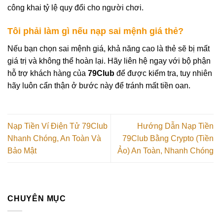
công khai tỷ lệ quy đổi cho người chơi.
Tôi phải làm gì nếu nạp sai mệnh giá thẻ?
Nếu bạn chọn sai mệnh giá, khả năng cao là thẻ sẽ bị mất
giá trị và không thể hoàn lại. Hãy liên hệ ngay với bộ phận
hỗ trợ khách hàng của
79Club
để được kiểm tra, tuy nhiên
hãy luôn cẩn thận ở bước này để tránh mất tiền oan.
Nạp Tiền Ví Điện Tử 79Club
Hướng Dẫn Nạp Tiền
Nhanh Chóng, An Toàn Và
79Club Bằng Crypto (Tiền
Bảo Mật
Ảo) An Toàn, Nhanh Chóng
CHUYÊN MỤC