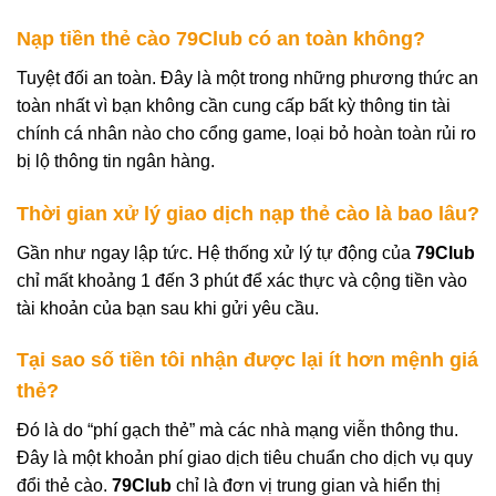
Nạp tiền thẻ cào 79Club có an toàn không?
Tuyệt đối an toàn. Đây là một trong những phương thức an
toàn nhất vì bạn không cần cung cấp bất kỳ thông tin tài
chính cá nhân nào cho cổng game, loại bỏ hoàn toàn rủi ro
bị lộ thông tin ngân hàng.
Thời gian xử lý giao dịch nạp thẻ cào là bao lâu?
Gần như ngay lập tức. Hệ thống xử lý tự động của
79Club
chỉ mất khoảng 1 đến 3 phút để xác thực và cộng tiền vào
tài khoản của bạn sau khi gửi yêu cầu.
Tại sao số tiền tôi nhận được lại ít hơn mệnh giá
thẻ?
Đó là do “phí gạch thẻ” mà các nhà mạng viễn thông thu.
Đây là một khoản phí giao dịch tiêu chuẩn cho dịch vụ quy
đổi thẻ cào.
79Club
chỉ là đơn vị trung gian và hiển thị