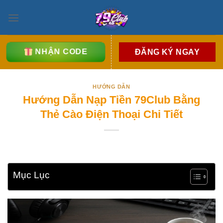
Skip
to
content
NHẬN CODE
ĐĂNG KÝ NGAY
HƯỚNG DẪN
Hướng Dẫn Nạp Tiền 79Club Bằng
Thẻ Cào Điện Thoại Chi Tiết
Mục Lục