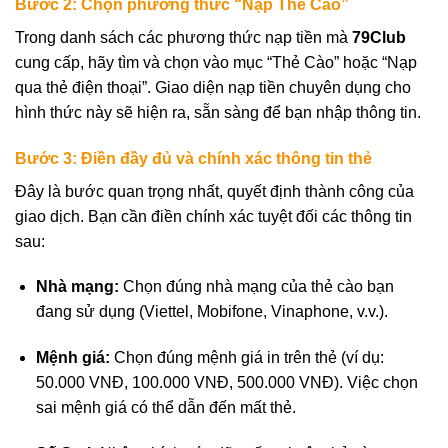
Bước 2: Chọn phương thức “Nạp Thẻ Cào”
Trong danh sách các phương thức nạp tiền mà
79Club
cung cấp, hãy tìm và chọn vào mục “Thẻ Cào” hoặc “Nạp
qua thẻ điện thoại”. Giao diện nạp tiền chuyên dụng cho
hình thức này sẽ hiện ra, sẵn sàng để bạn nhập thông tin.
Bước 3: Điền đầy đủ và chính xác thông tin thẻ
Đây là bước quan trọng nhất, quyết định thành công của
giao dịch. Bạn cần điền chính xác tuyệt đối các thông tin
sau:
Nhà mạng:
Chọn đúng nhà mạng của thẻ cào bạn
đang sử dụng (Viettel, Mobifone, Vinaphone, v.v.).
Mệnh giá:
Chọn đúng mệnh giá in trên thẻ (ví dụ:
50.000 VNĐ, 100.000 VNĐ, 500.000 VNĐ). Việc chọn
sai mệnh giá có thể dẫn đến mất thẻ.