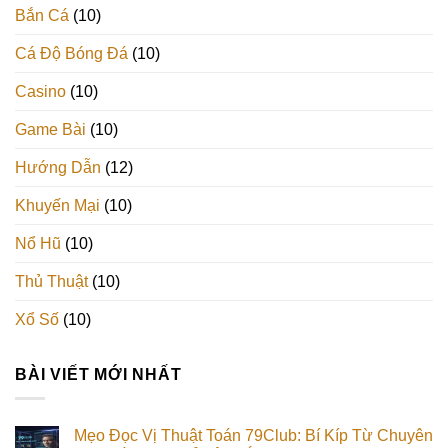
Bắn Cá
(10)
Cá Độ Bóng Đá
(10)
Casino
(10)
Game Bài
(10)
Hướng Dẫn
(12)
Khuyến Mại
(10)
Nổ Hũ
(10)
Thủ Thuật
(10)
Xổ Số
(10)
BÀI VIẾT MỚI NHẤT
Mẹo Đọc Vị Thuật Toán 79Club: Bí Kíp Từ Chuyên