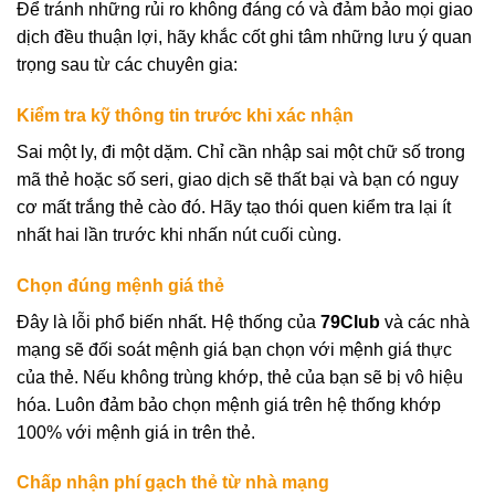
Để tránh những rủi ro không đáng có và đảm bảo mọi giao
dịch đều thuận lợi, hãy khắc cốt ghi tâm những lưu ý quan
trọng sau từ các chuyên gia:
Kiểm tra kỹ thông tin trước khi xác nhận
Sai một ly, đi một dặm. Chỉ cần nhập sai một chữ số trong
mã thẻ hoặc số seri, giao dịch sẽ thất bại và bạn có nguy
cơ mất trắng thẻ cào đó. Hãy tạo thói quen kiểm tra lại ít
nhất hai lần trước khi nhấn nút cuối cùng.
Chọn đúng mệnh giá thẻ
Đây là lỗi phổ biến nhất. Hệ thống của
79Club
và các nhà
mạng sẽ đối soát mệnh giá bạn chọn với mệnh giá thực
của thẻ. Nếu không trùng khớp, thẻ của bạn sẽ bị vô hiệu
hóa. Luôn đảm bảo chọn mệnh giá trên hệ thống khớp
100% với mệnh giá in trên thẻ.
Chấp nhận phí gạch thẻ từ nhà mạng