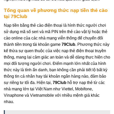
Tổng quan về phương thức nạp tiền thẻ cào
tại 79Club
Nạp tiền bằng thẻ cào điện thoại là hình thức người chơi
sử dụng mã số seri và mã PIN trên thẻ cào vật lý hoặc thẻ
cào online của các nhà mạng viễn thông để chuyển đổi
thành tiền trong tài khoản game
79Club
. Phương thức này
kế thừa sự quen thuộc của việc nạp thẻ điện thoại truyền
thống, mang lại cảm giác an toàn và dễ dàng thực hiện cho
mọi đối tượng người chơi. Điểm mạnh lớn nhất của hình
thức này là tính ẩn danh, bạn không cần phải tiết lộ bất kỳ
thông tin cá nhân hay tài khoản ngân hàng nào, đảm bảo
sự riêng tư tối đa. Hiện tại,
79Club
hỗ trợ nạp thẻ từ các
nhà mạng lớn tại Việt Nam như Viettel, Mobifone,
Vinaphone và Vietnamobile với nhiều mệnh giá khác
nhau.