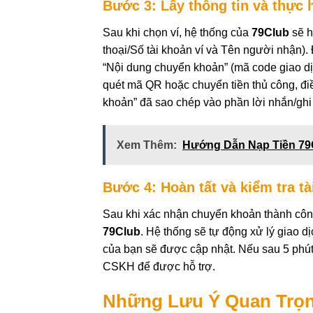
Bước 3: Lấy thông tin và thực
Sau khi chọn ví, hệ thống của
79Club
sẽ h
thoại/Số tài khoản ví và Tên người nhận).
“Nội dung chuyển khoản” (mã code giao dị
quét mã QR hoặc chuyển tiền thủ công, đ
khoản” đã sao chép vào phần lời nhắn/ghi 
Xem Thêm:
Hướng Dẫn Nạp Tiền 79C
Bước 4: Hoàn tất và kiểm tra t
Sau khi xác nhận chuyển khoản thành công 
79Club
. Hệ thống sẽ tự động xử lý giao d
của bạn sẽ được cập nhật. Nếu sau 5 phút 
CSKH để được hỗ trợ.
Những Lưu Ý Quan Trọng