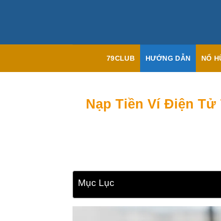
Skip
to
content
79CLUB
HƯỚNG DẪN
NỔ H
Nạp Tiền Ví Điện Tử
Mục Lục