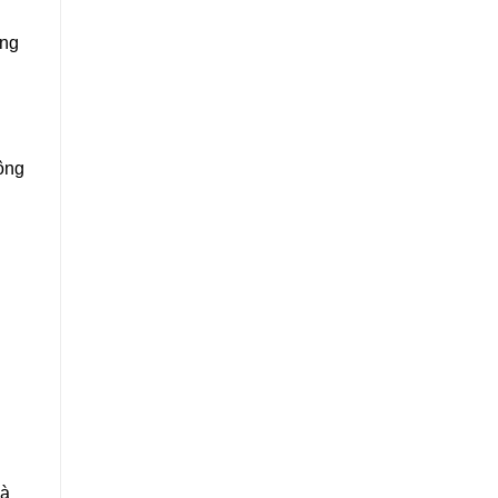
ưng
hông
và