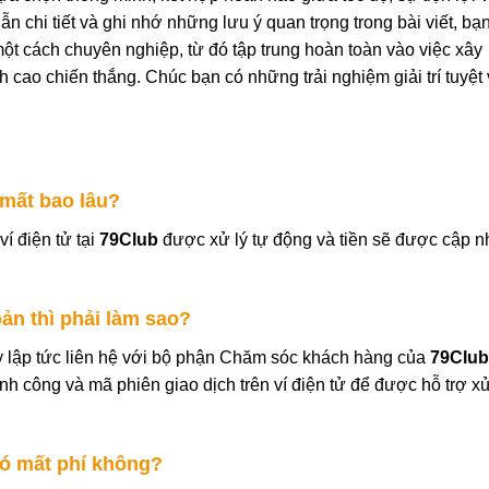
 chi tiết và ghi nhớ những lưu ý quan trọng trong bài viết, bạ
ột cách chuyên nghiệp, từ đó tập trung hoàn toàn vào việc xây
 cao chiến thắng. Chúc bạn có những trải nghiệm giải trí tuyệt 
 mất bao lâu?
í điện tử tại
79Club
được xử lý tự động và tiền sẽ được cập n
ản thì phải làm sao?
y lập tức liên hệ với bộ phận Chăm sóc khách hàng của
79Club
h công và mã phiên giao dịch trên ví điện tử để được hỗ trợ xử
 có mất phí không?