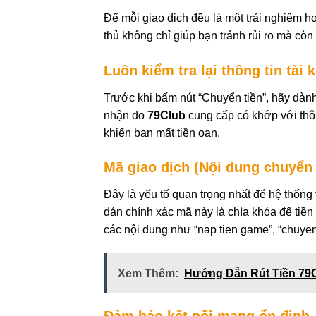
Để mỗi giao dịch đều là một trải nghiệm 
thủ không chỉ giúp bạn tránh rủi ro mà còn
Luôn kiểm tra lại thông tin tài
Trước khi bấm nút “Chuyển tiền”, hãy dành 
nhận do
79Club
cung cấp có khớp với thôn
khiến bạn mất tiền oan.
Mã giao dịch (Nội dung chuyển 
Đây là yếu tố quan trọng nhất để hệ thống
dán chính xác mã này là chìa khóa để tiền
các nội dung như “nap tien game”, “chuye
Xem Thêm:
Hướng Dẫn Rút Tiền 79