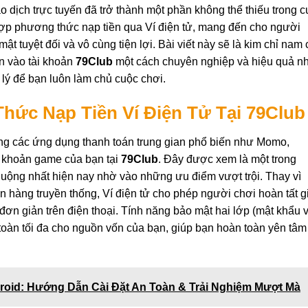
o dịch trực tuyến đã trở thành một phần không thể thiếu trong 
hợp phương thức nạp tiền qua Ví điện tử, mang đến cho người
ật tuyệt đối và vô cùng tiện lợi. Bài viết này sẽ là kim chỉ nam 
n vào tài khoản
79Club
một cách chuyên nghiệp và hiệu quả nh
 lý để bạn luôn làm chủ cuộc chơi.
ức Nạp Tiền Ví Điện Tử Tại 79Club
dụng các ứng dụng thanh toán trung gian phổ biến như Momo,
i khoản game của bạn tại
79Club
. Đây được xem là một trong
ộng nhất hiện nay nhờ vào những ưu điểm vượt trội. Thay vì
 hàng truyền thống, Ví điện tử cho phép người chơi hoàn tất g
c đơn giản trên điện thoại. Tính năng bảo mật hai lớp (mật khẩu 
toàn tối đa cho nguồn vốn của bạn, giúp bạn hoàn toàn yên tâm
roid: Hướng Dẫn Cài Đặt An Toàn & Trải Nghiệm Mượt Mà