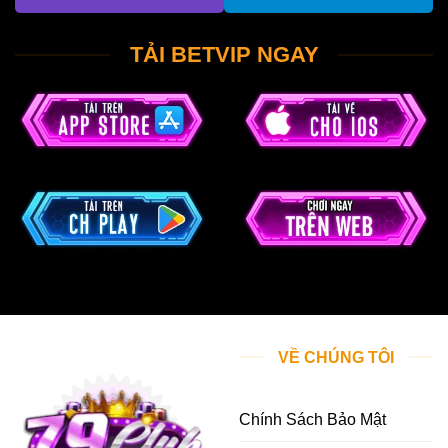
TẢI BETVIP NGAY
VỀ CHÚNG TÔI
Chính Sách Bảo Mật