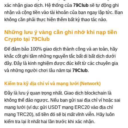
xác nhận giao dịch. Hệ thống của
79Club
sẽ tự động ghi
nhận và cộng tiền vào tài khoản của bạn ngay lập tức. Bạn
không cần phải thực hiện thêm bất kỳ thao tác nào.
Những lưu ý vàng cần ghi nhớ khi nạp tiền
Crypto tại 79Club
Để đảm bảo 100% giao dịch thành công và an toàn, hãy
khắc cốt ghi tâm những nguyên tắc bất di bất dịch dưới
đây. Đây là kinh nghiệm được đúc kết từ các chuyên gia
và những người chơi lâu năm tại
79Club
.
Kiểm tra kỹ địa chỉ ví và mạng lưới (Network)
Đây là lưu ý quan trọng nhất. Giao dịch blockchain là
không thể đảo ngược. Nếu bạn gửi sai địa chỉ ví hoặc sai
mạng lưới (ví dụ: gửi USDT mạng ERC20 vào địa chỉ
mạng TRC20), số tiền đó sẽ bị mất vĩnh viễn. Hãy luôn
kiểm tra lại ít nhất hai lần trước khi xác nhận.