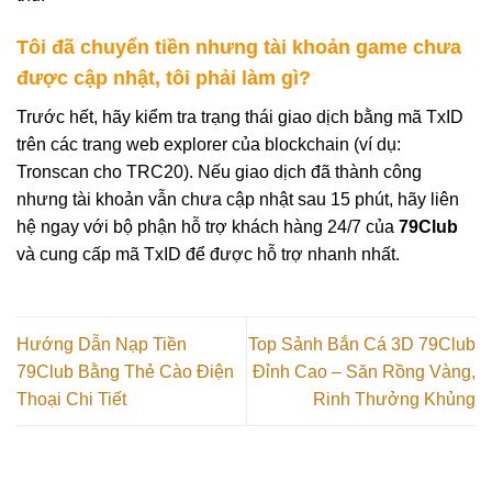
Tôi đã chuyển tiền nhưng tài khoản game chưa
được cập nhật, tôi phải làm gì?
Trước hết, hãy kiểm tra trạng thái giao dịch bằng mã TxID
trên các trang web explorer của blockchain (ví dụ:
Tronscan cho TRC20). Nếu giao dịch đã thành công
nhưng tài khoản vẫn chưa cập nhật sau 15 phút, hãy liên
hệ ngay với bộ phận hỗ trợ khách hàng 24/7 của
79Club
và cung cấp mã TxID để được hỗ trợ nhanh nhất.
Hướng Dẫn Nạp Tiền
Top Sảnh Bắn Cá 3D 79Club
79Club Bằng Thẻ Cào Điện
Đỉnh Cao – Săn Rồng Vàng,
Thoại Chi Tiết
Rinh Thưởng Khủng