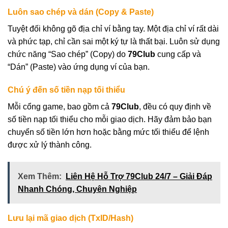
Luôn sao chép và dán (Copy & Paste)
Tuyệt đối không gõ địa chỉ ví bằng tay. Một địa chỉ ví rất dài
và phức tạp, chỉ cần sai một ký tự là thất bại. Luôn sử dụng
chức năng “Sao chép” (Copy) do
79Club
cung cấp và
“Dán” (Paste) vào ứng dụng ví của bạn.
Chú ý đến số tiền nạp tối thiểu
Mỗi cổng game, bao gồm cả
79Club
, đều có quy định về
số tiền nạp tối thiểu cho mỗi giao dịch. Hãy đảm bảo bạn
chuyển số tiền lớn hơn hoặc bằng mức tối thiểu để lệnh
được xử lý thành công.
Xem Thêm:
Liên Hệ Hỗ Trợ 79Club 24/7 – Giải Đáp
Nhanh Chóng, Chuyên Nghiệp
Lưu lại mã giao dịch (TxID/Hash)