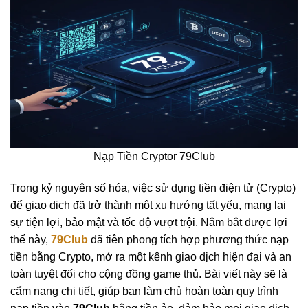
Nạp Tiền Cryptor 79Club
Trong kỷ nguyên số hóa, việc sử dụng tiền điện tử (Crypto)
để giao dịch đã trở thành một xu hướng tất yếu, mang lại
sự tiện lợi, bảo mật và tốc độ vượt trội. Nắm bắt được lợi
thế này,
79Club
đã tiên phong tích hợp phương thức nạp
tiền bằng Crypto, mở ra một kênh giao dịch hiện đại và an
toàn tuyệt đối cho cộng đồng game thủ. Bài viết này sẽ là
cẩm nang chi tiết, giúp bạn làm chủ hoàn toàn quy trình