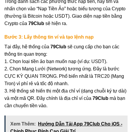
Trong danh sách các phương thức nạp tiền, hãy tìm và
nhấn chọn vào “Nạp Tiền Ảo” hoặc biểu tượng của Crypto
(thường là Bitcoin hoặc USDT). Giao diện nạp tiền bằng
Crypto của
79Club
sẽ hiện ra.
Bước 3: Lấy thông tin ví và tạo lệnh nạp
Tại đây, hệ thống của
79Club
sẽ cung cấp cho bạn các
thông tin quan trọng:
1. Chọn loại tiền ảo bạn muốn nạp (ví dụ: USDT).
2. Chọn Mạng Lưới (Network) tương ứng. Đây là bước
CỰC KỲ QUAN TRỌNG. Phổ biến nhất là TRC20 (Mạng
Tron) vì phí rẻ và tốc độ nhanh.
3. Hệ thống sẽ hiển thị một địa chỉ ví (dạng chuỗi ký tự dài)
và một mã QR. Đây chính là địa chỉ ví của
79Club
mà bạn
cần chuyển tiền vào.
Xem Thêm:
Hướng Dẫn Tải App 79Club Cho iOS -
Chinh Phục Đỉnh Cao Giải Trí