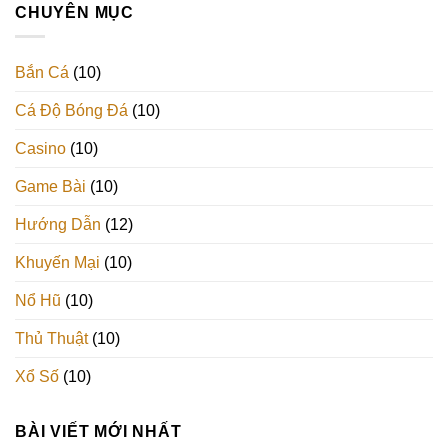
CHUYÊN MỤC
Bắn Cá
(10)
Cá Độ Bóng Đá
(10)
Casino
(10)
Game Bài
(10)
Hướng Dẫn
(12)
Khuyến Mại
(10)
Nổ Hũ
(10)
Thủ Thuật
(10)
Xổ Số
(10)
BÀI VIẾT MỚI NHẤT