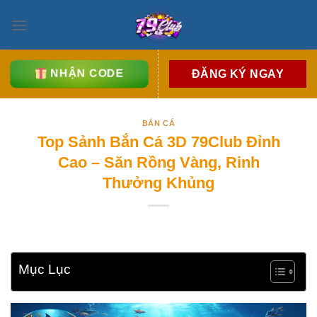
Skip
to
content
NHẬN CODE
ĐĂNG KÝ NGAY
BẮN CÁ
Top Sảnh Bắn Cá 3D 79Club Đỉnh
Cao – Săn Rồng Vàng, Rinh
Thưởng Khủng
Mục Lục