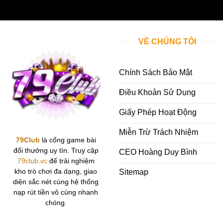
VỀ CHÚNG TÔI
Chính Sách Bảo Mật
Điều Khoản Sử Dụng
Giấy Phép Hoạt Động
Miễn Trừ Trách Nhiệm
79Club
là cổng game bài
đổi thưởng uy tín. Truy cập
CEO Hoàng Duy Bình
79club.vc
để trải nghiệm
Sitemap
kho trò chơi đa dạng, giao
diện sắc nét cùng hệ thống
nạp rút tiền vô cùng nhanh
chóng.