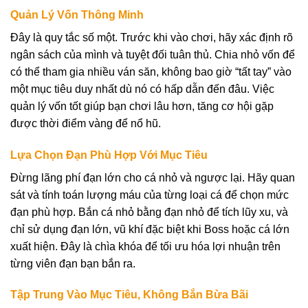
Quản Lý Vốn Thông Minh
Đây là quy tắc số một. Trước khi vào chơi, hãy xác định rõ
ngân sách của mình và tuyệt đối tuân thủ. Chia nhỏ vốn để
có thể tham gia nhiều ván săn, không bao giờ “tất tay” vào
một mục tiêu duy nhất dù nó có hấp dẫn đến đâu. Việc
quản lý vốn tốt giúp bạn chơi lâu hơn, tăng cơ hội gặp
được thời điểm vàng để nổ hũ.
Lựa Chọn Đạn Phù Hợp Với Mục Tiêu
Đừng lãng phí đạn lớn cho cá nhỏ và ngược lại. Hãy quan
sát và tính toán lượng máu của từng loại cá để chọn mức
đạn phù hợp. Bắn cá nhỏ bằng đạn nhỏ để tích lũy xu, và
chỉ sử dụng đạn lớn, vũ khí đặc biệt khi Boss hoặc cá lớn
xuất hiện. Đây là chìa khóa để tối ưu hóa lợi nhuận trên
từng viên đạn bạn bắn ra.
Tập Trung Vào Mục Tiêu, Không Bắn Bừa Bãi