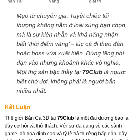
Thần Tài
Vàng
giải trí
Mẹo từ chuyên gia: Tuyệt chiêu tối
thượng không nằm ở loại súng bạn chọn,
mà là sự kiên nhẫn và khả năng nhận
biết ‘thời điểm vàng’ – lúc cá đi theo đàn
hoặc boss vừa xuất hiện. Đừng lãng phí
đạn vào những khoảnh khắc vô nghĩa.
Một thợ săn bậc thầy tại
79Club
là người
biết chờ đợi, không phải là người bắn
nhiều nhất.
Kết Luận
Thế giới Bắn Cá 3D tại
79Club
là một đại dương bao la
đầy cơ hội và thử thách. Với sự đa dạng về các sảnh
game, đồ họa đỉnh cao và tỷ lệ trả thưởng hấp dẫn, đây