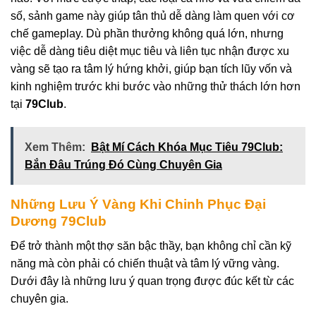
số, sảnh game này giúp tân thủ dễ dàng làm quen với cơ
chế gameplay. Dù phần thưởng không quá lớn, nhưng
việc dễ dàng tiêu diệt mục tiêu và liên tục nhận được xu
vàng sẽ tạo ra tâm lý hứng khởi, giúp bạn tích lũy vốn và
kinh nghiệm trước khi bước vào những thử thách lớn hơn
tại
79Club
.
Xem Thêm:
Bật Mí Cách Khóa Mục Tiêu 79Club:
Bắn Đâu Trúng Đó Cùng Chuyên Gia
Những Lưu Ý Vàng Khi Chinh Phục Đại
Dương 79Club
Để trở thành một thợ săn bậc thầy, bạn không chỉ cần kỹ
năng mà còn phải có chiến thuật và tâm lý vững vàng.
Dưới đây là những lưu ý quan trọng được đúc kết từ các
chuyên gia.