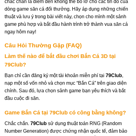
chắc chắn là điểm đến không thể bỏ lỡ cho các tín đồ của
dòng game săn cá đổi thưởng. Hãy áp dụng những chiến
thuật và lưu ý trong bài viết này, chọn cho mình một sảnh
game phù hợp và bắt đầu hành trình trở thành vua săn cá
ngay hôm nay!
Câu Hỏi Thường Gặp (FAQ)
Làm thế nào để bắt đầu chơi Bắn Cá 3D tại
79Club?
Bạn chỉ cần đăng ký một tài khoản miễn phí tại
79Club
,
nạp một số vốn nhỏ và chọn mục “Bắn Cá” trên giao diện
chính. Sau đó, lựa chọn sảnh game bạn yêu thích và bắt
đầu cuộc đi săn.
Game Bắn Cá tại 79Club có công bằng không?
Chắc chắn.
79Club
sử dụng thuật toán RNG (Random
Number Generation) được chứng nhận quốc tế, đảm bảo