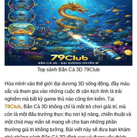
Top sảnh Bắn Cá 3D 79Club
Hòa mình vào thế giới đại dương 3D sống động, đầy màu
sắc và tham gia vào những cuộc đi săn kịch tính là trải
nghiệm mà bất kỳ game thủ nào cũng tìm kiếm. Tại
79Club
, Bắn Cá 3D không chỉ là một trò chơi giải trí, mà
còn là một đấu trường thực thụ nơi kỹ năng, chiến thuật và
một chút may mắn sẽ mang về cho bạn những phần
thưởng giá trị không tưởng. Bài viết này sẽ đưa bạn khám