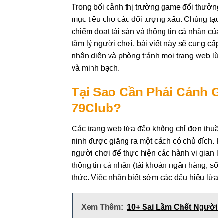
Trong bối cảnh thị trường game đổi thưởng
mục tiêu cho các đối tượng xấu. Chúng tạo
chiếm đoạt tài sản và thông tin cá nhân củ
tâm lý người chơi, bài viết này sẽ cung cấ
nhận diện và phòng tránh mọi trang web 
và minh bạch.
Tại Sao Cần Phải Cảnh 
79Club?
Các trang web lừa đảo không chỉ đơn thuần
ninh được giăng ra một cách có chủ đích. 
người chơi để thực hiện các hành vi gian 
thông tin cá nhân (tài khoản ngân hàng, số
thức. Việc nhận biết sớm các dấu hiệu lừa
Xem Thêm:
10+ Sai Lầm Chết Người