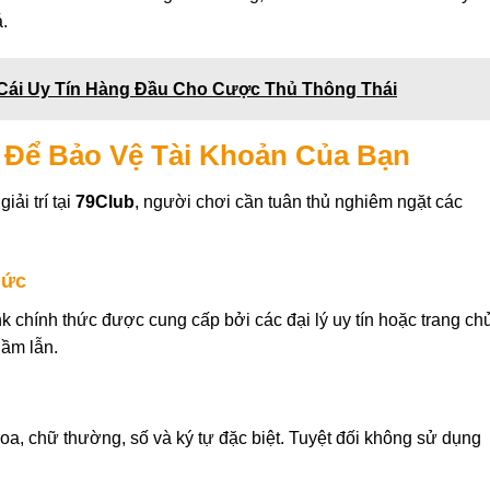
.
Cái Uy Tín Hàng Đầu Cho Cược Thủ Thông Thái
Để Bảo Vệ Tài Khoản Của Bạn
iải trí tại
79Club
, người chơi cần tuân thủ nghiêm ngặt các
hức
 chính thức được cung cấp bởi các đại lý uy tín hoặc trang chủ
hầm lẫn.
a, chữ thường, số và ký tự đặc biệt. Tuyệt đối không sử dụng