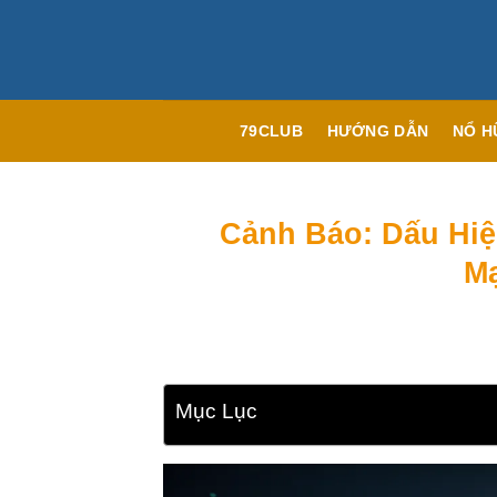
Skip
to
content
79CLUB
HƯỚNG DẪN
NỔ H
Cảnh Báo: Dấu Hiệ
M
Mục Lục