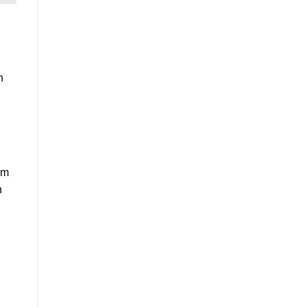
Thái
Bí
Kíp
Thống
Lĩnh
Mọi
Ván
Cược
n
êm
n