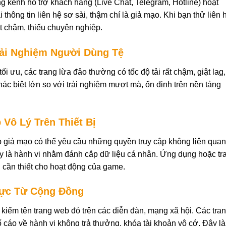
g kênh hỗ trợ khách hàng (Live Chat, Telegram, Hotline) hoạt
thông tin liên hệ sơ sài, thậm chí là giả mạo. Khi bạn thử liên 
ất chậm, thiếu chuyên nghiệp.
rải Nghiệm Người Dùng Tệ
i ưu, các trang lừa đảo thường có tốc độ tải rất chậm, giật lag,
hác biệt lớn so với trải nghiệm mượt mà, ổn định trên nền tảng
Vô Lý Trên Thiết Bị
eb giả mạo có thể yêu cầu những quyền truy cập không liên quan
ây là hành vi nhằm đánh cắp dữ liệu cá nhân. Ứng dụng hoặc tr
cần thiết cho hoạt động của game.
Cực Từ Cộng Đồng
 kiếm tên trang web đó trên các diễn đàn, mạng xã hội. Các tra
ố cáo về hành vi không trả thưởng, khóa tài khoản vô cớ. Đây là