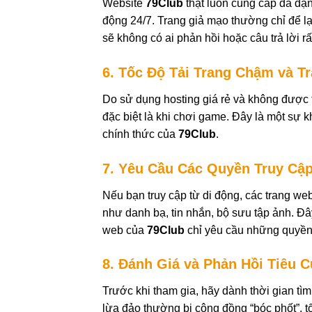
Website
79Club
thật luôn cung cấp đa dạn
động 24/7. Trang giả mạo thường chỉ để lại 
sẽ không có ai phản hồi hoặc câu trả lời r
6. Tốc Độ Tải Trang Chậm và T
Do sử dụng hosting giá rẻ và không được tố
đặc biệt là khi chơi game. Đây là một sự k
chính thức của
79Club
.
7. Yêu Cầu Các Quyền Truy Cập 
Nếu bạn truy cập từ di động, các trang w
như danh bạ, tin nhắn, bộ sưu tập ảnh. Đ
web của
79Club
chỉ yêu cầu những quyền 
8. Đánh Giá và Phản Hồi Tiêu 
Trước khi tham gia, hãy dành thời gian tìm
lừa đảo thường bị cộng đồng “bóc phốt”, t