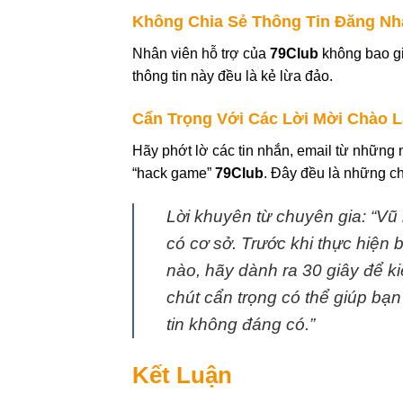
Không Chia Sẻ Thông Tin Đăng Nh
Nhân viên hỗ trợ của
79Club
không bao gi
thông tin này đều là kẻ lừa đảo.
Cẩn Trọng Với Các Lời Mời Chào L
Hãy phớt lờ các tin nhắn, email từ những
“hack game”
79Club
. Đây đều là những ch
Lời khuyên từ chuyên gia: “Vũ 
có cơ sở. Trước khi thực hiện 
nào, hãy dành ra 30 giây để ki
chút cẩn trọng có thể giúp bạn
tin không đáng có.”
Kết Luận