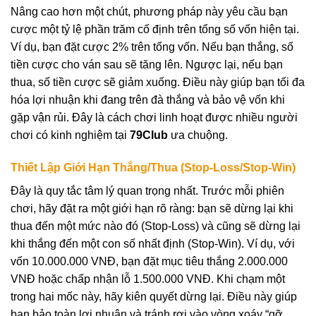
Nâng cao hơn một chút, phương pháp này yêu cầu bạn
cược một tỷ lệ phần trăm cố định trên tổng số vốn hiện tại.
Ví dụ, bạn đặt cược 2% trên tổng vốn. Nếu bạn thắng, số
tiền cược cho ván sau sẽ tăng lên. Ngược lại, nếu bạn
thua, số tiền cược sẽ giảm xuống. Điều này giúp bạn tối đa
hóa lợi nhuận khi đang trên đà thắng và bảo vệ vốn khi
gặp vận rủi. Đây là cách chơi linh hoạt được nhiều người
chơi có kinh nghiệm tại
79Club
ưa chuộng.
Thiết Lập Giới Hạn Thắng/Thua (Stop-Loss/Stop-Win)
Đây là quy tắc tâm lý quan trọng nhất. Trước mỗi phiên
chơi, hãy đặt ra một giới hạn rõ ràng: bạn sẽ dừng lại khi
thua đến một mức nào đó (Stop-Loss) và cũng sẽ dừng lại
khi thắng đến một con số nhất định (Stop-Win). Ví dụ, với
vốn 10.000.000 VNĐ, bạn đặt mục tiêu thắng 2.000.000
VNĐ hoặc chấp nhận lỗ 1.500.000 VNĐ. Khi chạm một
trong hai mốc này, hãy kiên quyết dừng lại. Điều này giúp
bạn bảo toàn lợi nhuận và tránh rơi vào vòng xoáy “gỡ