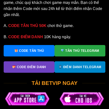
game, chúc quý khách chơi game may mắn. Bạn có thể
Mọi
Ván
nhận thêm Code mới sau 24h kể từ thời điểm nhận Code
Cược
gần nhất.
A.
CODE TÂN THỦ 50K
chơi thử game.
B.
CODE ĐIỂM DANH
10K hàng ngày.
CODE TÂN THỦ
TÂN THỦ TELEGRAM
CODE ĐIỂM DANH
ĐIỂM DANH TELEGRAM
TẢI BETVIP NGAY