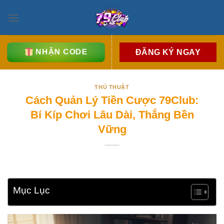
Skip
to
content
NHẬN CODE
ĐĂNG KÝ NGAY
THỦ THUẬT
Cách Quản Lý Tiền Cược 79Club:
Bí Kíp Chơi Lâu Dài, Thắng Bền
Vững
Mục Lục