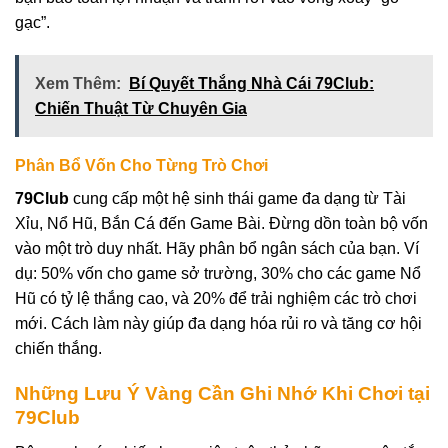
gạc”.
Xem Thêm:
Bí Quyết Thắng Nhà Cái 79Club:
Chiến Thuật Từ Chuyên Gia
Phân Bổ Vốn Cho Từng Trò Chơi
79Club
cung cấp một hệ sinh thái game đa dạng từ Tài
Xỉu, Nổ Hũ, Bắn Cá đến Game Bài. Đừng dồn toàn bộ vốn
vào một trò duy nhất. Hãy phân bổ ngân sách của bạn. Ví
dụ: 50% vốn cho game sở trường, 30% cho các game Nổ
Hũ có tỷ lệ thắng cao, và 20% để trải nghiệm các trò chơi
mới. Cách làm này giúp đa dạng hóa rủi ro và tăng cơ hội
chiến thắng.
Những Lưu Ý Vàng Cần Ghi Nhớ Khi Chơi tại
79Club