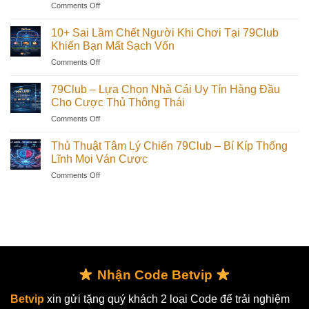
on
Comments Off
Toán
Bí
79Club:
Quyết
Bí
10+ Sai Lầm Chết Người Khi Chơi Tại 79Club
Thắng
Kíp
Khiến Bạn Mất Sạch Vốn
Nhà
Từ
on
Comments Off
Cái
Chuyên
10+
79Club:
Gia
Sai
Chiến
79Club – Lựa Chọn Nhà Cái Uy Tín Hàng Đầu
Giúp
Lầm
Thuật
Cho Cược Thủ Thông Thái
Tăng
Chết
Từ
Tỷ
on
Comments Off
Người
Chuyên
Lệ
79Club
Khi
Gia
Thắng
–
Chơi
Thủ Thuật Tâm Lý Chiến 79Club – Bí Kíp Thống
Lựa
Tại
Lĩnh Mọi Ván Cược
Chọn
79Club
on
Comments Off
Nhà
Khiến
Thủ
Cái
Bạn
Thuật
Uy
Mất
Tâm
Tín
Sạch
Lý
Hàng
Vốn
Chiến
Đầu
79Club
Cho
–
Cược
Bí
Thủ
Nhận Code Betvip
Kíp
Thông
Thống
Thái
Betvip
xin gửi tặng quý khách 2 loại Code để trải nghiệm
Lĩnh