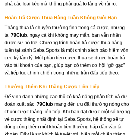
phá các loại kèo mà không phải quá lo lắng về rủi ro.
Hoàn Trả Cược Thua Hàng Tuần Không Giới Hạn
Thắng thua là chuyện thường tình trong cá cược, nhưng
tại
79Club
, ngay cả khi không may mắn, bạn vẫn nhận
được sự hỗ trợ. Chương trình hoàn trả cược thua hàng
tuần tại sảnh Saba Sports là một chính sách bảo hiểm vốn
cực kỳ tâm lý. Một phần tiền cược thua sẽ được hoàn trả
vào tài khoản của bạn, giúp bạn có thêm cơ hội “gỡ gạc”
và tiếp tục chinh chiến trong những trận đấu tiếp theo.
Thưởng Thêm Khi Thắng Cược Liên Tiếp
Để vinh danh những cao thủ có khả năng phân tích và dự
đoán xuất sắc,
79Club
mang đến ưu đãi thưởng nóng cho
chuỗi cược thắng liên tiếp. Khi bạn đạt được một số lượng
vé cược thắng nhất định tại Saba Sports, hệ thống sẽ tự
động cộng thêm một khoản tiền thưởng hấp dẫn vào tài
khoản. Đây là sự khích lệ tuyệt vời, biến mỗi chiến thắng