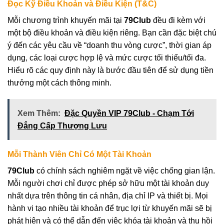
Đọc Kỹ Điều Khoản và Điều Kiện (T&C)
Mỗi chương trình khuyến mãi tại
79Club
đều đi kèm với
một bộ điều khoản và điều kiện riêng. Bạn cần đặc biệt chú
ý đến các yêu cầu về “doanh thu vòng cược”, thời gian áp
dụng, các loại cược hợp lệ và mức cược tối thiểu/tối đa.
Hiểu rõ các quy định này là bước đầu tiên để sử dụng tiền
thưởng một cách thông minh.
Xem Thêm:
Đặc Quyền VIP 79Club - Chạm Tới
Đẳng Cấp Thượng Lưu
Mỗi Thành Viên Chỉ Có Một Tài Khoản
79Club
có chính sách nghiêm ngặt về việc chống gian lận.
Mỗi người chơi chỉ được phép sở hữu một tài khoản duy
nhất dựa trên thông tin cá nhân, địa chỉ IP và thiết bị. Mọi
hành vi tạo nhiều tài khoản để trục lợi từ khuyến mãi sẽ bị
phát hiện và có thể dẫn đến việc khóa tài khoản và thu hồi