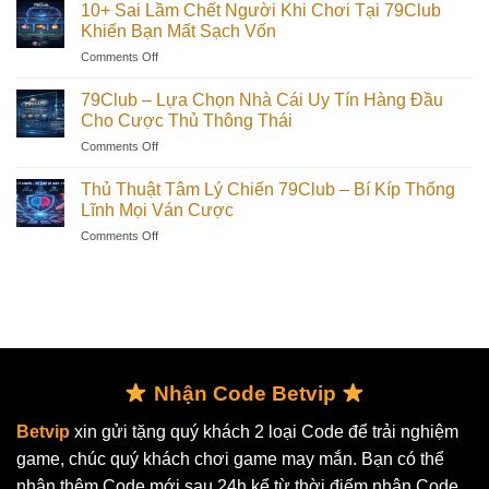
Quyết
Bí
10+ Sai Lầm Chết Người Khi Chơi Tại 79Club
Thắng
Kíp
Khiến Bạn Mất Sạch Vốn
Nhà
Từ
on
Comments Off
Cái
Chuyên
10+
79Club:
Gia
Sai
Chiến
79Club – Lựa Chọn Nhà Cái Uy Tín Hàng Đầu
Giúp
Lầm
Thuật
Cho Cược Thủ Thông Thái
Tăng
Chết
Từ
Tỷ
on
Comments Off
Người
Chuyên
Lệ
79Club
Khi
Gia
Thắng
–
Chơi
Thủ Thuật Tâm Lý Chiến 79Club – Bí Kíp Thống
Lựa
Tại
Lĩnh Mọi Ván Cược
Chọn
79Club
on
Comments Off
Nhà
Khiến
Thủ
Cái
Bạn
Thuật
Uy
Mất
Tâm
Tín
Sạch
Lý
Hàng
Vốn
Chiến
Đầu
79Club
Cho
–
Cược
Bí
Thủ
Nhận Code Betvip
Kíp
Thông
Thống
Thái
Betvip
xin gửi tặng quý khách 2 loại Code để trải nghiệm
Lĩnh
game, chúc quý khách chơi game may mắn. Bạn có thể
Mọi
Ván
nhận thêm Code mới sau 24h kể từ thời điểm nhận Code