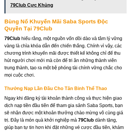
79Club Cực Khủng
Bùng Nổ Khuyến Mãi Saba Sports Độc
Quyền Tại 79Club
79Club
hiểu rằng, một nguồn vốn dồi dào và tâm lý vững
vàng là chìa khóa dẫn đến chiến thắng. Chính vì vậy, các
chương trình khuyến mãi được thiết kế không chỉ để thu
hút người chơi mới mà còn để tri ân những thành viên
trung thành, tạo ra một bệ phóng tài chính vững chắc cho
mọi cuộc chơi.
Thưởng Nạp Lần Đầu Cho Tân Binh Thể Thao
Ngay khi đăng ký tài khoản thành công và thực hiện giao
dịch nạp tiền đầu tiên để tham gia sảnh Saba Sports, bạn
sẽ nhận được một khoản thưởng chào mừng vô cùng giá
trị. Đây là món quà khởi nghiệp mà
79Club
dành tặng,
giúp bạn tự tin hơn khi đặt những vé cược đầu tiên, khám