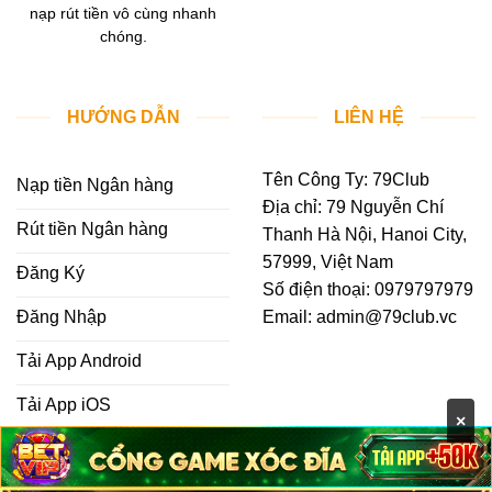
nạp rút tiền vô cùng nhanh
chóng.
HƯỚNG DẪN
LIÊN HỆ
Tên Công Ty: 79Club
Nạp tiền Ngân hàng
Địa chỉ: 79 Nguyễn Chí
Rút tiền Ngân hàng
Thanh Hà Nội, Hanoi City,
57999, Việt Nam
Đăng Ký
Số điện thoại: 0979797979
Đăng Nhập
Email:
admin@79club.vc
Tải App Android
Tải App iOS
×