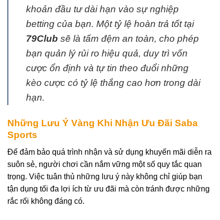
khoản đầu tư dài hạn vào sự nghiệp
betting của bạn. Một tỷ lệ hoàn trả tốt tại
79Club
sẽ là tấm đệm an toàn, cho phép
bạn quản lý rủi ro hiệu quả, duy trì vốn
cược ổn định và tự tin theo đuổi những
kèo cược có tỷ lệ thắng cao hơn trong dài
hạn.
Những Lưu Ý Vàng Khi Nhận Ưu Đãi Saba
Sports
Để đảm bảo quá trình nhận và sử dụng khuyến mãi diễn ra
suôn sẻ, người chơi cần nắm vững một số quy tắc quan
trọng. Việc tuân thủ những lưu ý này không chỉ giúp bạn
tận dụng tối đa lợi ích từ ưu đãi mà còn tránh được những
rắc rối không đáng có.