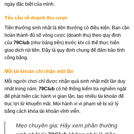
ngày đặc biệt của mình.
Yêu cầu về doanh thu cược
Tiền thưởng sinh nhật là tiền thưởng có điều kiện. Bạn cần
hoàn thành đủ số vòng cược (doanh thu) theo quy định
của
79Club
(như bảng trên) trước khi có thể thực hiện
giao dịch rút tiền. Đây là quy định chung để đảm bảo tính
công bằng.
Mỗi tài khoản chỉ nhận một lần
Mỗi người chơi chỉ được nhận quà sinh nhật một lần duy
nhất trong năm.
79Club
có hệ thống kiểm tra nghiêm ngặt
để phát hiện các hành vi gian lận, tạo nhiều tài khoản để
trục lợi từ khuyến mãi. Mọi hành vi vi phạm sẽ bị xử lý
bằng cách khóa tài khoản vĩnh viễn.
Mẹo chuyên gia: Hãy xem phần thưởng