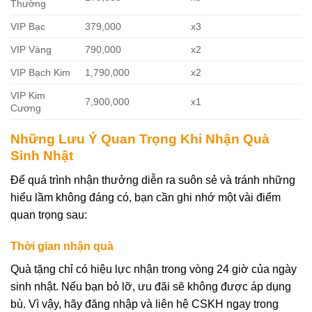
Thường
VIP Bạc
379,000
x3
VIP Vàng
790,000
x2
VIP Bạch Kim
1,790,000
x2
VIP Kim
7,900,000
x1
Cương
Những Lưu Ý Quan Trọng Khi Nhận Quà
Sinh Nhật
Để quá trình nhận thưởng diễn ra suôn sẻ và tránh những
hiểu lầm không đáng có, bạn cần ghi nhớ một vài điểm
quan trọng sau:
Thời gian nhận quà
Quà tặng chỉ có hiệu lực nhận trong vòng 24 giờ của ngày
sinh nhật. Nếu bạn bỏ lỡ, ưu đãi sẽ không được áp dụng
bù. Vì vậy, hãy đăng nhập và liên hệ CSKH ngay trong