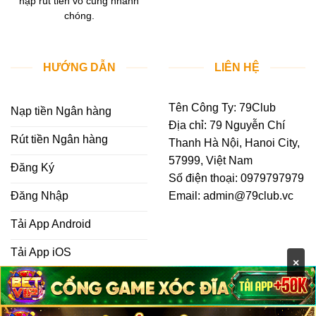
nạp rút tiền vô cùng nhanh
chóng.
HƯỚNG DẪN
LIÊN HỆ
Tên Công Ty: 79Club
Nạp tiền Ngân hàng
Địa chỉ: 79 Nguyễn Chí
Rút tiền Ngân hàng
Thanh Hà Nội, Hanoi City,
57999, Việt Nam
Đăng Ký
Số điện thoại: 0979797979
Đăng Nhập
Email:
admin@79club.vc
Tải App Android
Tải App iOS
×