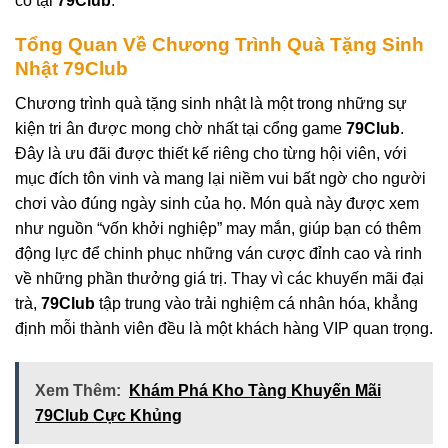
có tại
79Club
.
Tổng Quan Về Chương Trình Quà Tặng Sinh
Nhật 79Club
Chương trình quà tặng sinh nhật là một trong những sự
kiện tri ân được mong chờ nhất tại cổng game
79Club
.
Đây là ưu đãi được thiết kế riêng cho từng hội viên, với
mục đích tôn vinh và mang lại niềm vui bất ngờ cho người
chơi vào đúng ngày sinh của họ. Món quà này được xem
như nguồn “vốn khởi nghiệp” may mắn, giúp bạn có thêm
động lực để chinh phục những ván cược đỉnh cao và rinh
về những phần thưởng giá trị. Thay vì các khuyến mãi đại
trà,
79Club
tập trung vào trải nghiệm cá nhân hóa, khẳng
định mỗi thành viên đều là một khách hàng VIP quan trọng.
Xem Thêm:
Khám Phá Kho Tàng Khuyến Mãi
79Club Cực Khủng