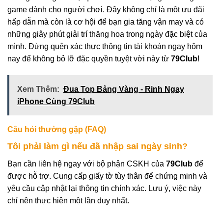
game dành cho người chơi. Đây không chỉ là một ưu đãi
hấp dẫn mà còn là cơ hội để bạn gia tăng vận may và có
những giây phút giải trí thăng hoa trong ngày đặc biệt của
mình. Đừng quên xác thực thông tin tài khoản ngay hôm
nay để không bỏ lỡ đặc quyền tuyệt vời này từ
79Club
!
Xem Thêm:
Đua Top Bảng Vàng - Rinh Ngay
iPhone Cùng 79Club
Câu hỏi thường gặp (FAQ)
Tôi phải làm gì nếu đã nhập sai ngày sinh?
Bạn cần liên hệ ngay với bộ phận CSKH của
79Club
để
được hỗ trợ. Cung cấp giấy tờ tùy thân để chứng minh và
yêu cầu cập nhật lại thông tin chính xác. Lưu ý, việc này
chỉ nên thực hiện một lần duy nhất.