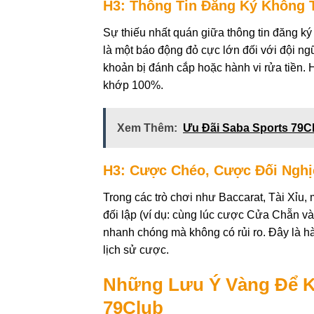
H3: Thông Tin Đăng Ký Không 
Sự thiếu nhất quán giữa thông tin đăng ký 
là một báo động đỏ cực lớn đối với đội ng
khoản bị đánh cắp hoặc hành vi rửa tiền. 
khớp 100%.
Xem Thêm:
Ưu Đãi Saba Sports 79
H3: Cược Chéo, Cược Đối Nghị
Trong các trò chơi như Baccarat, Tài Xỉu,
đối lập (ví dụ: cùng lúc cược Cửa Chẵn 
nhanh chóng mà không có rủi ro. Đây là hà
lịch sử cược.
Những Lưu Ý Vàng Để K
79Club