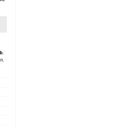
b
.
n.