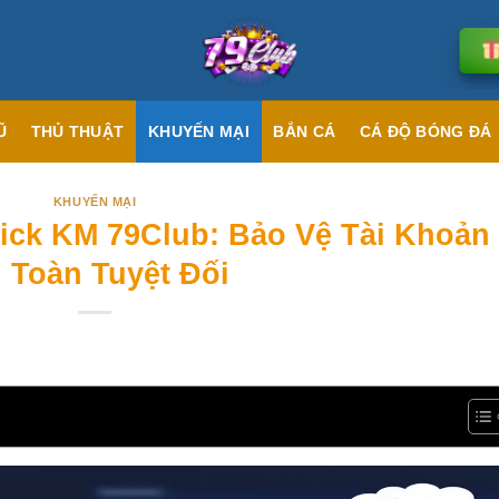
Ũ
THỦ THUẬT
KHUYẾN MẠI
BẮN CÁ
CÁ ĐỘ BÓNG ĐÁ
KHUYẾN MẠI
Nick KM 79Club: Bảo Vệ Tài Khoản
 Toàn Tuyệt Đối