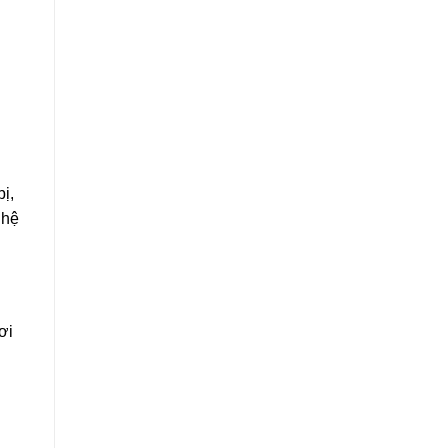
Thái
Bí
Kíp
Thống
Lĩnh
Mọi
Ván
Cược
bị,
 hệ
ơi