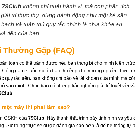
a
79Club
không chỉ quét hành vi, mà còn phân tích
 giải trí thực thụ, đừng hành động như một kẻ săn
 bạch và tuân thủ quy tắc chính là chìa khóa an
và tiền của bạn.
ỏi Thường Gặp (FAQ)
àn toàn có thể tránh được nếu bạn trang bị cho mình kiến thức
m. Cổng game luôn muốn trao thưởng cho những người chơi tru
c quy tắc trên, bạn không chỉ bảo vệ tài khoản của mình mà cò
 văn minh. Chúc bạn có những trải nghiệm giải trí tuyệt vời v
9Club
!
g một máy thì phải làm sao?
hận CSKH của
79Club
. Hãy thành thật trình bày tình hình và yêu
ng. Sự trung thực sẽ được đánh giá cao hơn là để hệ thống tự 