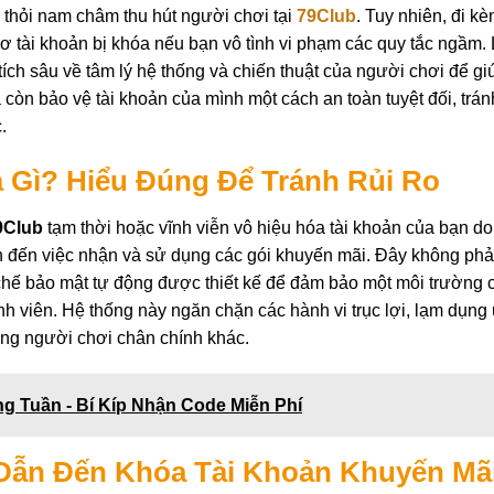
 thỏi nam châm thu hút người chơi tại
79Club
. Tuy nhiên, đi k
 tài khoản bị khóa nếu bạn vô tình vi phạm các quy tắc ngầm.
 tích sâu về tâm lý hệ thống và chiến thuật của người chơi để gi
còn bảo vệ tài khoản của mình một cách an toàn tuyệt đối, trán
.
 Gì? Hiểu Đúng Để Tránh Rủi Ro
9Club
tạm thời hoặc vĩnh viễn vô hiệu hóa tài khoản của bạn do
n đến việc nhận và sử dụng các gói khuyến mãi. Đây không phải
hế bảo mật tự động được thiết kế để đảm bảo một môi trường 
h viên. Hệ thống này ngăn chặn các hành vi trục lợi, lạm dụng
ng người chơi chân chính khác.
g Tuần - Bí Kíp Nhận Code Miễn Phí
Dẫn Đến Khóa Tài Khoản Khuyến Mã