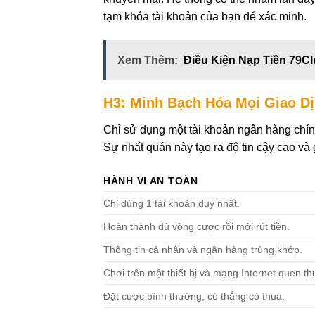
tạm khóa tài khoản của bạn để xác minh.
Xem Thêm:
Điều Kiện Nạp Tiền 79Cl
H3: Minh Bạch Hóa Mọi Giao D
Chỉ sử dụng một tài khoản ngân hàng chính 
Sự nhất quán này tạo ra độ tin cậy cao và 
HÀNH VI AN TOÀN
Chỉ dùng 1 tài khoản duy nhất.
Hoàn thành đủ vòng cược rồi mới rút tiền.
Thông tin cá nhân và ngân hàng trùng khớp.
Chơi trên một thiết bị và mạng Internet quen th
Đặt cược bình thường, có thắng có thua.