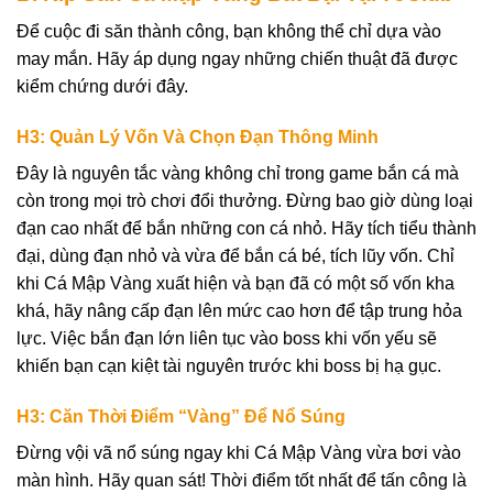
Để cuộc đi săn thành công, bạn không thể chỉ dựa vào
may mắn. Hãy áp dụng ngay những chiến thuật đã được
kiểm chứng dưới đây.
H3: Quản Lý Vốn Và Chọn Đạn Thông Minh
Đây là nguyên tắc vàng không chỉ trong game bắn cá mà
còn trong mọi trò chơi đổi thưởng. Đừng bao giờ dùng loại
đạn cao nhất để bắn những con cá nhỏ. Hãy tích tiểu thành
đại, dùng đạn nhỏ và vừa để bắn cá bé, tích lũy vốn. Chỉ
khi Cá Mập Vàng xuất hiện và bạn đã có một số vốn kha
khá, hãy nâng cấp đạn lên mức cao hơn để tập trung hỏa
lực. Việc bắn đạn lớn liên tục vào boss khi vốn yếu sẽ
khiến bạn cạn kiệt tài nguyên trước khi boss bị hạ gục.
H3: Căn Thời Điểm “Vàng” Để Nổ Súng
Đừng vội vã nổ súng ngay khi Cá Mập Vàng vừa bơi vào
màn hình. Hãy quan sát! Thời điểm tốt nhất để tấn công là