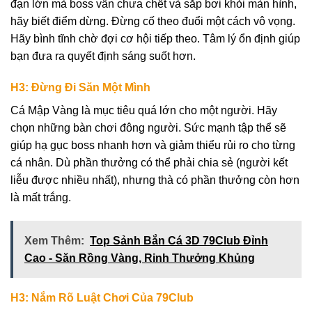
đạn lớn mà boss vẫn chưa chết và sắp bơi khỏi màn hình,
hãy biết điểm dừng. Đừng cố theo đuổi một cách vô vọng.
Hãy bình tĩnh chờ đợi cơ hội tiếp theo. Tâm lý ổn định giúp
bạn đưa ra quyết định sáng suốt hơn.
H3: Đừng Đi Săn Một Mình
Cá Mập Vàng là mục tiêu quá lớn cho một người. Hãy
chọn những bàn chơi đông người. Sức mạnh tập thể sẽ
giúp hạ gục boss nhanh hơn và giảm thiểu rủi ro cho từng
cá nhân. Dù phần thưởng có thể phải chia sẻ (người kết
liễu được nhiều nhất), nhưng thà có phần thưởng còn hơn
là mất trắng.
Xem Thêm:
Top Sảnh Bắn Cá 3D 79Club Đỉnh
Cao - Săn Rồng Vàng, Rinh Thưởng Khủng
H3: Nắm Rõ Luật Chơi Của
79Club