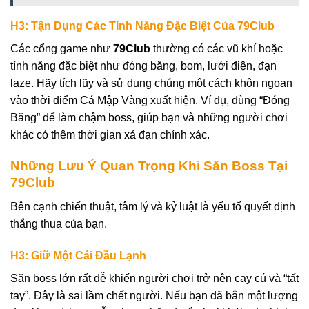
H3: Tận Dụng Các Tính Năng Đặc Biệt Của 79Club
Các cổng game như
79Club
thường có các vũ khí hoặc
tính năng đặc biệt như đóng băng, bom, lưới điện, đạn
laze. Hãy tích lũy và sử dụng chúng một cách khôn ngoan
vào thời điểm Cá Mập Vàng xuất hiện. Ví dụ, dùng “Đóng
Băng” để làm chậm boss, giúp bạn và những người chơi
khác có thêm thời gian xả đạn chính xác.
Những Lưu Ý Quan Trọng Khi Săn Boss Tại
79Club
Bên cạnh chiến thuật, tâm lý và kỷ luật là yếu tố quyết định
thắng thua của bạn.
H3: Giữ Một Cái Đầu Lạnh
Săn boss lớn rất dễ khiến người chơi trở nên cay cú và “tất
tay”. Đây là sai lầm chết người. Nếu bạn đã bắn một lượng