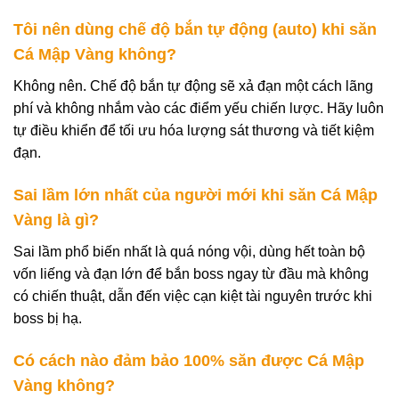
Tôi nên dùng chế độ bắn tự động (auto) khi săn
Cá Mập Vàng không?
Không nên. Chế độ bắn tự động sẽ xả đạn một cách lãng
phí và không nhắm vào các điểm yếu chiến lược. Hãy luôn
tự điều khiển để tối ưu hóa lượng sát thương và tiết kiệm
đạn.
Sai lầm lớn nhất của người mới khi săn Cá Mập
Vàng là gì?
Sai lầm phổ biến nhất là quá nóng vội, dùng hết toàn bộ
vốn liếng và đạn lớn để bắn boss ngay từ đầu mà không
có chiến thuật, dẫn đến việc cạn kiệt tài nguyên trước khi
boss bị hạ.
Có cách nào đảm bảo 100% săn được Cá Mập
Vàng không?