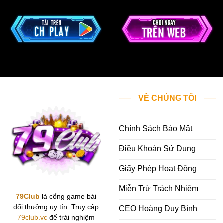
VỀ CHÚNG TÔI
Chính Sách Bảo Mật
Điều Khoản Sử Dụng
Giấy Phép Hoạt Động
Miễn Trừ Trách Nhiệm
79Club
là cổng game bài
đổi thưởng uy tín. Truy cập
CEO Hoàng Duy Bình
79club.vc
để trải nghiệm