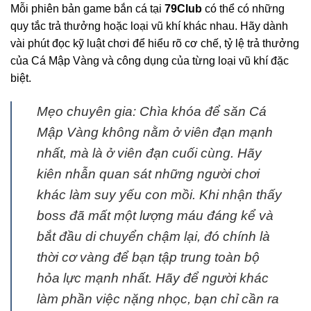
Mỗi phiên bản game bắn cá tại
79Club
có thể có những
quy tắc trả thưởng hoặc loại vũ khí khác nhau. Hãy dành
vài phút đọc kỹ luật chơi để hiểu rõ cơ chế, tỷ lệ trả thưởng
của Cá Mập Vàng và công dụng của từng loại vũ khí đặc
biệt.
Mẹo chuyên gia: Chìa khóa để săn Cá
Mập Vàng không nằm ở viên đạn mạnh
nhất, mà là ở viên đạn cuối cùng. Hãy
kiên nhẫn quan sát những người chơi
khác làm suy yếu con mồi. Khi nhận thấy
boss đã mất một lượng máu đáng kể và
bắt đầu di chuyển chậm lại, đó chính là
thời cơ vàng để bạn tập trung toàn bộ
hỏa lực mạnh nhất. Hãy để người khác
làm phần việc nặng nhọc, bạn chỉ cần ra