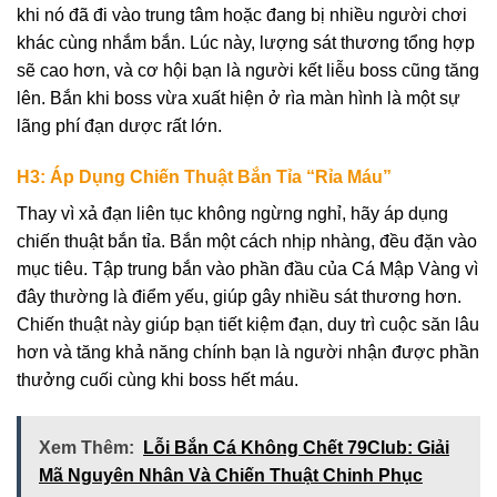
khi nó đã đi vào trung tâm hoặc đang bị nhiều người chơi
khác cùng nhắm bắn. Lúc này, lượng sát thương tổng hợp
sẽ cao hơn, và cơ hội bạn là người kết liễu boss cũng tăng
lên. Bắn khi boss vừa xuất hiện ở rìa màn hình là một sự
lãng phí đạn dược rất lớn.
H3: Áp Dụng Chiến Thuật Bắn Tỉa “Rỉa Máu”
Thay vì xả đạn liên tục không ngừng nghỉ, hãy áp dụng
chiến thuật bắn tỉa. Bắn một cách nhịp nhàng, đều đặn vào
mục tiêu. Tập trung bắn vào phần đầu của Cá Mập Vàng vì
đây thường là điểm yếu, giúp gây nhiều sát thương hơn.
Chiến thuật này giúp bạn tiết kiệm đạn, duy trì cuộc săn lâu
hơn và tăng khả năng chính bạn là người nhận được phần
thưởng cuối cùng khi boss hết máu.
Xem Thêm:
Lỗi Bắn Cá Không Chết 79Club: Giải
Mã Nguyên Nhân Và Chiến Thuật Chinh Phục