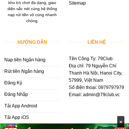
Sitemap
kho trò chơi đa dạng, giao
diện sắc nét cùng hệ thống
nạp rút tiền vô cùng nhanh
chóng.
HƯỚNG DẪN
LIÊN HỆ
Tên Công Ty: 79Club
Nạp tiền Ngân hàng
Địa chỉ: 79 Nguyễn Chí
Rút tiền Ngân hàng
Thanh Hà Nội, Hanoi City,
57999, Việt Nam
Đăng Ký
Số điện thoại: 0979797979
Đăng Nhập
Email:
admin@79club.vc
Tải App Android
Tải App iOS
×