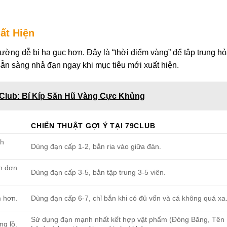
ất Hiện
ường dễ bị hạ gục hơn. Đây là “thời điểm vàng” để tập trung h
ẵn sàng nhả đạn ngay khi mục tiêu mới xuất hiện.
Club: Bí Kíp Săn Hũ Vàng Cực Khủng
CHIẾN THUẬT GỢI Ý TẠI
79CLUB
nh
Dùng đạn cấp 1-2, bắn ria vào giữa đàn.
ển đơn
Dùng đạn cấp 3-5, bắn tập trung 3-5 viên.
m hơn.
Dùng đạn cấp 6-7, chỉ bắn khi có đủ vốn và cá không quá xa
Sử dụng đạn mạnh nhất kết hợp vật phẩm (Đóng Băng, Tên
ng lồ.