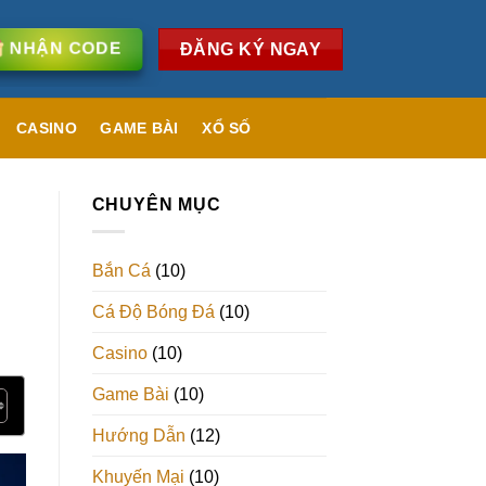
NHẬN CODE
ĐĂNG KÝ NGAY
CASINO
GAME BÀI
XỔ SỐ
CHUYÊN MỤC
Bắn Cá
(10)
Cá Độ Bóng Đá
(10)
Casino
(10)
Game Bài
(10)
Hướng Dẫn
(12)
Khuyến Mại
(10)