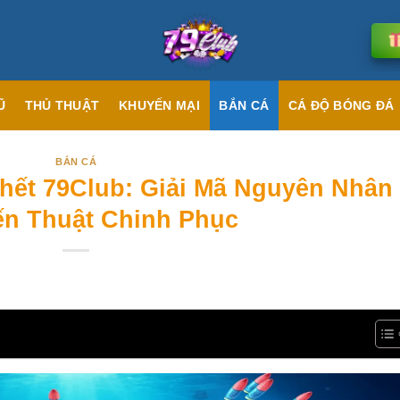
Ũ
THỦ THUẬT
KHUYẾN MẠI
BẮN CÁ
CÁ ĐỘ BÓNG ĐÁ
BẮN CÁ
hết 79Club: Giải Mã Nguyên Nhân
ến Thuật Chinh Phục