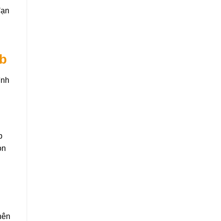
đạn
ub
ình
p
on
nên