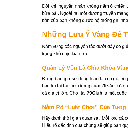
Đôi khi, nguyên nhân không nằm ở chiến t
bừa bãi. Ngoài ra, một đường truyền mạng 
bắn của bạn không được hệ thống ghi nhận
Những Lưu Ý Vàng Để Tr
Nắm vững các nguyên tắc dưới đây sẽ giúp 
trạng khó chịu kia nữa.
Quản Lý Vốn Là Chìa Khóa Vàn
Đừng bao giờ sử dụng loại đạn có giá trị 
bạn trụ lại lâu hơn trong cuộc đi săn, có
cá giá trị lớn. Chơi tại
79Club
là một cuộc 
Nắm Rõ “Luật Chơi” Của Từng 
Hãy dành thời gian quan sát. Mỗi loại cá c
Hiểu rõ đặc tính của chúng sẽ giúp bạn qu