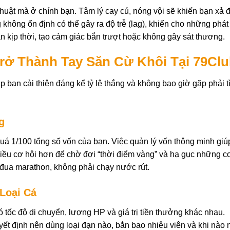
huật mà ở chính bạn. Tâm lý cay cú, nóng vội sẽ khiến bạn xả 
không ổn định có thể gây ra độ trễ (lag), khiến cho những phát
 kịp thời, tạo cảm giác bắn trượt hoặc không gây sát thương.
ở Thành Tay Săn Cừ Khôi Tại 79Cl
bạn cải thiện đáng kể tỷ lệ thắng và không bao giờ gặp phải t
g
quá 1/100 tổng số vốn của bạn. Việc quản lý vốn thông minh giú
 nhiều cơ hội hơn để chờ đợi “thời điểm vàng” và hạ gục những c
đua marathon, không phải chạy nước rút.
Loại Cá
ó tốc độ di chuyển, lượng HP và giá trị tiền thưởng khác nhau.
yết định nên dùng loại đạn nào, bắn bao nhiêu viên và khi nào 