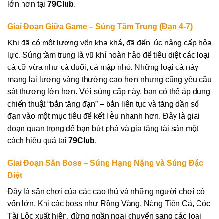
lớn hơn tại
79Club
.
Giai Đoạn Giữa Game – Súng Tầm Trung (Đạn 4-7)
Khi đã có một lượng vốn kha khá, đã đến lúc nâng cấp hỏa
lực. Súng tầm trung là vũ khí hoàn hảo để tiêu diệt các loại
cá cỡ vừa như cá đuối, cá mập nhỏ. Những loại cá này
mang lại lượng vàng thưởng cao hơn nhưng cũng yêu cầu
sát thương lớn hơn. Với súng cấp này, bạn có thể áp dụng
chiến thuật “bắn tăng đạn” – bắn liên tục và tăng dần số
đạn vào một mục tiêu để kết liễu nhanh hơn. Đây là giai
đoạn quan trọng để bạn bứt phá và gia tăng tài sản một
cách hiệu quả tại
79Club
.
Giai Đoạn Săn Boss – Súng Hạng Nặng và Súng Đặc
Biệt
Đây là sân chơi của các cao thủ và những người chơi có
vốn lớn. Khi các boss như Rồng Vàng, Nàng Tiên Cá, Cóc
Tài Lộc xuất hiện, đừng ngần ngại chuyển sang các loại