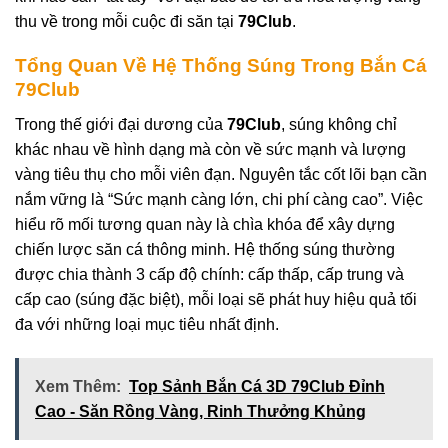
thu về trong mỗi cuộc đi săn tại
79Club
.
Tổng Quan Về Hệ Thống Súng Trong Bắn Cá
79Club
Trong thế giới đại dương của
79Club
, súng không chỉ
khác nhau về hình dạng mà còn về sức mạnh và lượng
vàng tiêu thụ cho mỗi viên đạn. Nguyên tắc cốt lõi bạn cần
nắm vững là “Sức mạnh càng lớn, chi phí càng cao”. Việc
hiểu rõ mối tương quan này là chìa khóa để xây dựng
chiến lược săn cá thông minh. Hệ thống súng thường
được chia thành 3 cấp độ chính: cấp thấp, cấp trung và
cấp cao (súng đặc biệt), mỗi loại sẽ phát huy hiệu quả tối
đa với những loại mục tiêu nhất định.
Xem Thêm:
Top Sảnh Bắn Cá 3D 79Club Đỉnh
Cao - Săn Rồng Vàng, Rinh Thưởng Khủng