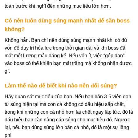
toàn trước khi nghĩ đến những mục tiêu lớn hơn.
Có nên luôn dùng súng mạnh nhất để săn boss
không?
Không hẳn. Bạn chỉ nên dùng súng mạnh nhất khi có đủ
vốn để duy trì hỏa lực trong thời gian dài và khi boss đã
mất một lượng máu đáng kể. Nếu vốn ít, việc “góp đạn”
vào boss có thể khiến bạn mất trắng mà không nhận được
gì.
Làm thế nào để biết khi nào nên đổi súng?
Hãy quan sát mục tiêu của bạn. Nếu bạn bắn 3-5 viên đạn
từ súng hiện tại mà con cá không có dấu hiệu sắp chết,
trong khi những con cá nhỏ hơn lại chết ngay lập tức, đó là
dấu hiệu bạn cần nâng cấp súng cho mục tiêu đó. Ngược
lại, nếu bạn dùng súng lớn bắn cá nhỏ, đó là một sự lãng
phí.