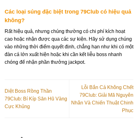
Các loại súng đặc biệt trong 79Club có hiệu quả
không?
Rất hiệu quả, nhưng chúng thường có chi phí kích hoạt
cao hoặc nhận được qua các sự kiện. Hãy sử dụng chúng
vào những thời điểm quyết định, chẳng hạn như khi có một
đàn cá lớn xuất hiện hoặc khi cần kết liễu boss nhanh
chóng để nhận phần thưởng jackpot.
Lỗi Bắn Cá Không Chết
Diệt Boss Rồng Thần
79Club: Giải Mã Nguyên
79Club: Bí Kíp Săn Hũ Vàng
Nhân Và Chiến Thuật Chinh
Cực Khủng
Phục