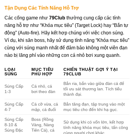
Tận Dụng Các Tính Năng Hỗ Trợ
Các cổng game như
79Club
thường cung cấp các tính
năng hỗ trợ như “Khóa mục tiêu” (Target Lock) hay “Bắn tự
động” (Auto-fire). Hãy kết hợp chúng với việc chọn súng.
Ví dụ, khi săn boss, hãy sử dụng tính năng “Khóa mục tiêu”
cùng với súng mạnh nhất để đảm bảo không một viên đạn
nào bị lãng phí vào những con cá nhỏ bơi xung quanh.
LOẠI
MỤC TIÊU
CHIẾN THUẬT GỢI Ý TẠI
SÚNG
PHÙ HỢP
79CLUB
Bắn ria, bắn vào giữa đàn cá để
Súng Cấp
Cá nhỏ, cá
tối ưu sát thương lan. Tích tiểu
1-3
bơi theo đàn
thành đại.
Súng Cấp
Cá cỡ vừa, cá
Bắn tăng đạn, tập trung vào một
4-7
mập, cá đuối
mục tiêu cho đến khi hạ gục.
Súng Cấp
Boss (Rồng
Sử dụng khi có vốn lớn, kết hợp
8-10 &
Vàng, Nàng
tính năng khóa mục tiêu, tấn công
Súng Đặc
Tiên Cá), cá
cùng người chơi khác.