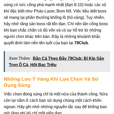
súng có sức công phá mạnh nhất (đạn 8-10) hoặc các vũ
khí đặc biệt như Pháo Lazer, Bom Nổ. Việc tiêu diệt boss
sẽ mang lại phần thưởng khổng lồ (hũ vàng). Tuy nhiên,
hãy nhớ rằng săn boss rất tốn đạn. Chỉ nên tấn công boss
khi bạn chắc chắn có đủ vốn và có sự hỗ trợ từ những
người chơi khác trên bàn. Đây là những khoảnh khắc
quyết định làm nên tên tuổi của bạn tại
79Club
.
Xem Thêm:
Bắn Cá Theo Bầy 79Club: Bí Kíp Săn
Trọn Ổ Cá, Hốt Bạc Triệu
Những Lưu Ý Vàng Khi Lựa Chọn Và Sử
Dụng Súng
Việc chọn đúng súng chỉ là một nửa của thành công. Nửa
còn lại nằm ở cách bạn sử dụng chúng một cách khôn
ngoan. Hãy ghi nhớ những nguyên tắc sau để không bao
giờ lãng phí dù chỉ một viên đạn.