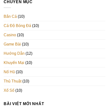
CHUYÊN MỤC
Bắn Cá
(10)
Cá Độ Bóng Đá
(10)
Casino
(10)
Game Bài
(10)
Hướng Dẫn
(12)
Khuyến Mại
(10)
Nổ Hũ
(10)
Thủ Thuật
(10)
Xổ Số
(10)
BÀI VIẾT MỚI NHẤT