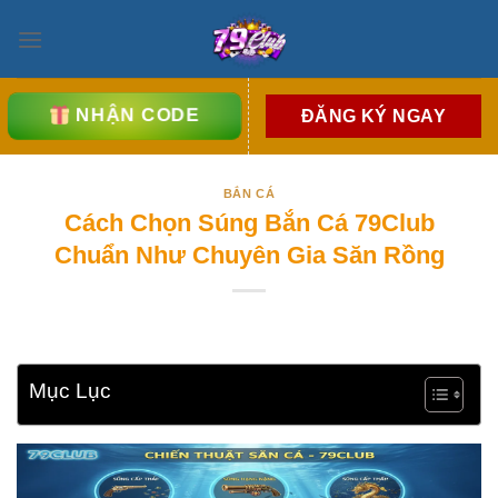
Skip
to
content
NHẬN CODE
ĐĂNG KÝ NGAY
BẮN CÁ
Cách Chọn Súng Bắn Cá 79Club
Chuẩn Như Chuyên Gia Săn Rồng
Mục Lục