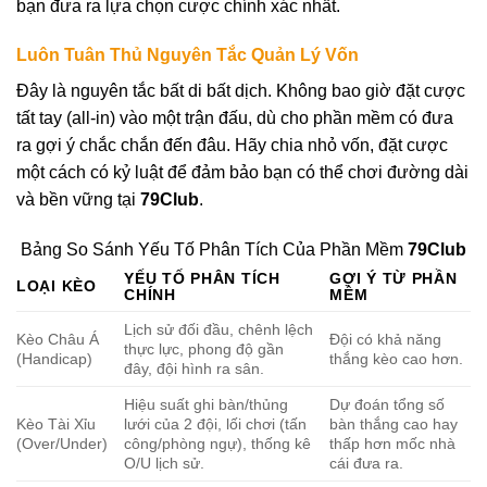
bạn đưa ra lựa chọn cược chính xác nhất.
Luôn Tuân Thủ Nguyên Tắc Quản Lý Vốn
Đây là nguyên tắc bất di bất dịch. Không bao giờ đặt cược
tất tay (all-in) vào một trận đấu, dù cho phần mềm có đưa
ra gợi ý chắc chắn đến đâu. Hãy chia nhỏ vốn, đặt cược
một cách có kỷ luật để đảm bảo bạn có thể chơi đường dài
và bền vững tại
79Club
.
Bảng So Sánh Yếu Tố Phân Tích Của Phần Mềm
79Club
YẾU TỐ PHÂN TÍCH
GỢI Ý TỪ PHẦN
LOẠI KÈO
CHÍNH
MỀM
Lịch sử đối đầu, chênh lệch
Kèo Châu Á
Đội có khả năng
thực lực, phong độ gần
(Handicap)
thắng kèo cao hơn.
đây, đội hình ra sân.
Hiệu suất ghi bàn/thủng
Dự đoán tổng số
Kèo Tài Xỉu
lưới của 2 đội, lối chơi (tấn
bàn thắng cao hay
(Over/Under)
công/phòng ngự), thống kê
thấp hơn mốc nhà
O/U lịch sử.
cái đưa ra.