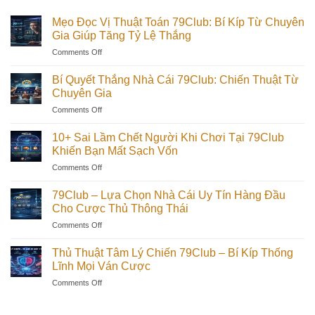
Mẹo Đọc Vị Thuật Toán 79Club: Bí Kíp Từ Chuyên
Gia Giúp Tăng Tỷ Lệ Thắng
on
Comments Off
Mẹo
Đọc
Bí Quyết Thắng Nhà Cái 79Club: Chiến Thuật Từ
Vị
Chuyên Gia
Thuật
on
Comments Off
Toán
Bí
79Club:
Quyết
Bí
10+ Sai Lầm Chết Người Khi Chơi Tại 79Club
Thắng
Kíp
Khiến Bạn Mất Sạch Vốn
Nhà
Từ
on
Comments Off
Cái
Chuyên
10+
79Club:
Gia
Sai
Chiến
79Club – Lựa Chọn Nhà Cái Uy Tín Hàng Đầu
Giúp
Lầm
Thuật
Cho Cược Thủ Thông Thái
Tăng
Chết
Từ
Tỷ
on
Comments Off
Người
Chuyên
Lệ
79Club
Khi
Gia
Thắng
–
Chơi
Thủ Thuật Tâm Lý Chiến 79Club – Bí Kíp Thống
Lựa
Tại
Lĩnh Mọi Ván Cược
Chọn
79Club
on
Comments Off
Nhà
Khiến
Thủ
Cái
Bạn
Thuật
Uy
Mất