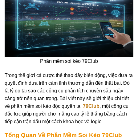
Phần mềm soi kèo 79Club
Trong thế giới cá cược thể thao đầy biến động, việc đưa ra
quyết định dựa trên cảm tính thường dẫn đến thất bại. Đó
là lý do tại sao các công cụ phân tích chuyên sâu ngày
càng trở nên quan trọng. Bài viết này sẽ giới thiệu chi tiết
về phần mềm soi kèo độc quyền tại
79Club
, một công cụ
đắc lực giúp người chơi nâng cao tỷ lệ thắng bằng cách
tiếp cận trận đấu một cách khoa học và logic.
Tổng Quan Về Phần Mềm Soi Kèo
79Club