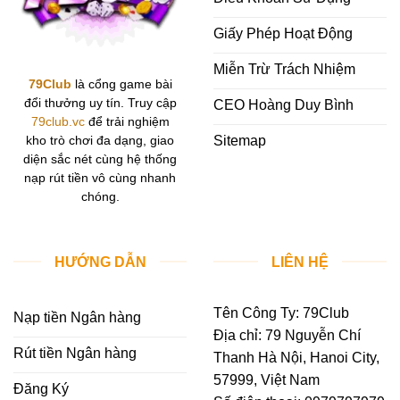
Giấy Phép Hoạt Động
Miễn Trừ Trách Nhiệm
79Club
là cổng game bài
đổi thưởng uy tín. Truy cập
CEO Hoàng Duy Bình
79club.vc
để trải nghiệm
Sitemap
kho trò chơi đa dạng, giao
diện sắc nét cùng hệ thống
nạp rút tiền vô cùng nhanh
chóng.
HƯỚNG DẪN
LIÊN HỆ
Tên Công Ty: 79Club
Nạp tiền Ngân hàng
Địa chỉ: 79 Nguyễn Chí
Rút tiền Ngân hàng
Thanh Hà Nội, Hanoi City,
57999, Việt Nam
Đăng Ký