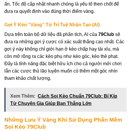
ẩn. Tốc độ cập nhật nhanh chóng là yếu tố then chốt để
đưa ra quyết định vào đúng thời điểm vàng.
Gợi Ý Kèo “Vàng” Từ Trí Tuệ Nhân Tạo (AI)
Dựa trên toàn bộ dữ liệu đã phân tích, AI của
79Club
sẽ
đưa ra những gợi ý cược có xác suất thắng cao nhất. Các
gợi ý này không chỉ giới hạn ở kèo chấp hay tài xỉu, mà
còn mở rộng ra các kèo phụ như kèo góc, kèo thẻ phạt.
Đây là tính năng đặc biệt hữu ích cho cả người mới chơi
lẫn các cược thủ lão luyện muốn có thêm một góc nhìn
tham khảo chất lượng.
Xem Thêm:
Cách Soi Kèo Chuẩn 79Club: Bí Kíp
Từ Chuyên Gia Giúp Bạn Thắng Lớn
Những Lưu Ý Vàng Khi Sử Dụng Phần Mềm
Soi Kèo
79Club