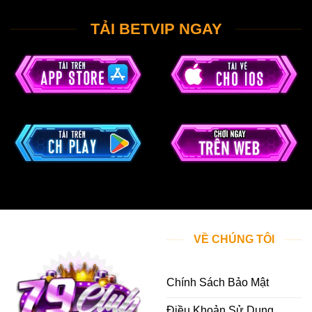
TẢI BETVIP NGAY
VỀ CHÚNG TÔI
Chính Sách Bảo Mật
Điều Khoản Sử Dụng