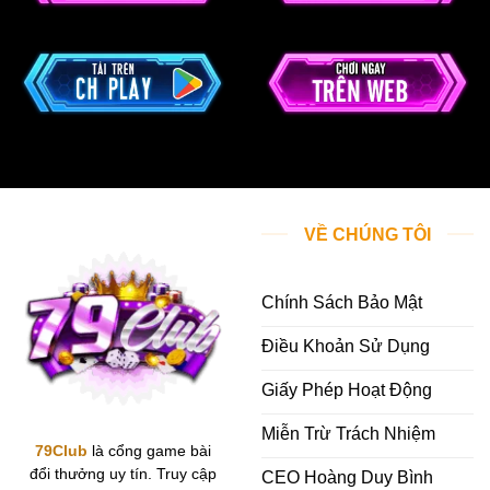
VỀ CHÚNG TÔI
Chính Sách Bảo Mật
Điều Khoản Sử Dụng
Giấy Phép Hoạt Động
Miễn Trừ Trách Nhiệm
79Club
là cổng game bài
đổi thưởng uy tín. Truy cập
CEO Hoàng Duy Bình