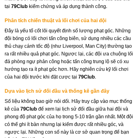
tại
79Club
kiểm chứng và áp dụng thành công.
Phân tích chiến thuật và lối chơi của hai đội
Đây là yếu tố cốt lõi quyết định số lượng phạt góc. Những
đội bóng có lối chơi tấn công biên, sử dụng nhiều các cầu
thủ chạy cánh tốc độ (như Liverpool, Man City) thường tạo
ra rất nhiều quả phạt góc. Ngược lại, các đội ưa chuộng lối
đá phòng ngự phản công hoặc tấn công trung lộ sẽ có xu
hướng tạo ra ít phạt góc hơn. Hãy nghiên cứu kỹ lối chơi
của hai đội trước khi đặt cược tại
79Club
.
Dựa vào lịch sử đối đầu và thống kê gần đây
Số liệu không bao giờ nói dối. Hãy truy cập vào mục thống
kê của
79Club
để xem lại lịch sử đối đầu giữa hai đội và
phong độ phạt góc của họ trong 5-10 trận gần nhất. Một đội
có thể ghi ít bàn nhưng lại kiếm được rất nhiều góc, và
ngược lại. Những con số này là cơ sở quan trọng để bạn