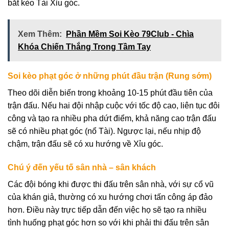
bắt kèo Tài Xỉu góc.
Xem Thêm:
Phần Mềm Soi Kèo 79Club - Chìa
Khóa Chiến Thắng Trong Tầm Tay
Soi kèo phạt góc ở những phút đầu trận (Rung sớm)
Theo dõi diễn biến trong khoảng 10-15 phút đầu tiên của
trận đấu. Nếu hai đội nhập cuộc với tốc độ cao, liên tục đôi
công và tạo ra nhiều pha dứt điểm, khả năng cao trận đấu
sẽ có nhiều phạt góc (nổ Tài). Ngược lại, nếu nhịp độ
chậm, trận đấu sẽ có xu hướng về Xỉu góc.
Chú ý đến yếu tố sân nhà – sân khách
Các đội bóng khi được thi đấu trên sân nhà, với sự cổ vũ
của khán giả, thường có xu hướng chơi tấn công áp đảo
hơn. Điều này trực tiếp dẫn đến việc họ sẽ tạo ra nhiều
tình huống phạt góc hơn so với khi phải thi đấu trên sân