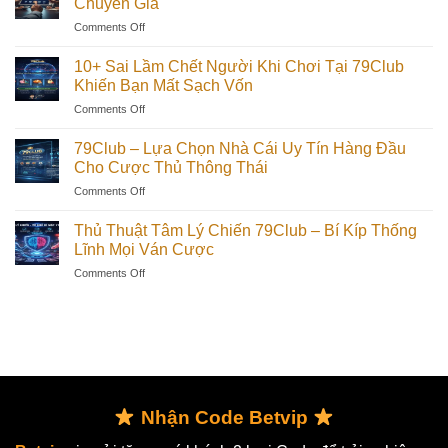
Chuyên Gia
Thuật
on
Comments Off
Toán
Bí
79Club:
Quyết
Bí
10+ Sai Lầm Chết Người Khi Chơi Tại 79Club
Thắng
Kíp
Khiến Bạn Mất Sạch Vốn
Nhà
Từ
on
Comments Off
Cái
Chuyên
10+
79Club:
Gia
Sai
Chiến
79Club – Lựa Chọn Nhà Cái Uy Tín Hàng Đầu
Giúp
Lầm
Thuật
Cho Cược Thủ Thông Thái
Tăng
Chết
Từ
Tỷ
on
Comments Off
Người
Chuyên
Lệ
79Club
Khi
Gia
Thắng
–
Chơi
Thủ Thuật Tâm Lý Chiến 79Club – Bí Kíp Thống
Lựa
Tại
Lĩnh Mọi Ván Cược
Chọn
79Club
on
Comments Off
Nhà
Khiến
Thủ
Cái
Bạn
Thuật
Uy
Mất
Tâm
Tín
Sạch
Lý
Hàng
Vốn
Chiến
Đầu
79Club
Cho
–
Cược
Bí
Thủ
Nhận Code Betvip
Kíp
Thông
Thống
Thái