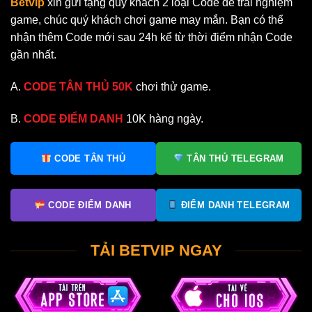
Betvip
xin gửi tặng quý khách 2 loại Code để trải nghiệm
Lĩnh
game, chúc quý khách chơi game may mắn. Bạn có thể
Mọi
Ván
nhận thêm Code mới sau 24h kể từ thời điểm nhận Code
Cược
gần nhất.
A.
CODE TÂN THỦ 50K
chơi thử game.
B.
CODE ĐIỂM DANH
10K hàng ngày.
CODE TÂN THỦ
TÂN THỦ TELEGRAM
CODE ĐIỂM DANH
ĐIỂM DANH TELEGRAM
TẢI BETVIP NGAY