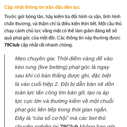
Cập nhật thông tin trận đấu liên tục
Trước giờ bóng lăn, hãy kiểm tra đội hình ra sân, tình hình
chấn thương, và thậm chí là điều kiện thời tiết. Một cầu thủ
chạy cánh chủ lực vắng mặt có thể làm giảm đáng kể số
quả phạt góc của một đội. Các thông tin này thường được
79Club
cập nhật rất nhanh chóng.
Mẹo chuyên gia: Thời điểm vàng để vào
kèo rung (live betting) phạt góc là ngay
sau khi có bàn thắng được ghi, đặc biệt
là vào cuối hiệp 2. Đội bị dẫn bàn sẽ dồn
toàn lực tấn công tìm bàn gỡ, tạo ra áp
lực cực lớn và thường kiếm về một chuỗi
phạt góc liên tiếp trong thời gian ngắn.
Đây là “cửa sổ cơ hội” mà các bet thủ
chuyên nghiệp tại
79Club
không bao giờ