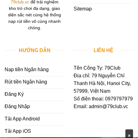
79club.vc
để trải nghiệm
Sitemap
kho trò chơi đa dạng, giao
diện sắc nét cùng hệ thống
nạp rút tiền vô cùng nhanh
chóng.
HƯỚNG DẪN
LIÊN HỆ
Tên Công Ty: 79Club
Nạp tiền Ngân hàng
Địa chỉ: 79 Nguyễn Chí
Rút tiền Ngân hàng
Thanh Hà Nội, Hanoi City,
57999, Việt Nam
Đăng Ký
Số điện thoại: 0979797979
Đăng Nhập
Email:
admin@79club.vc
Tải App Android
Tải App iOS
×