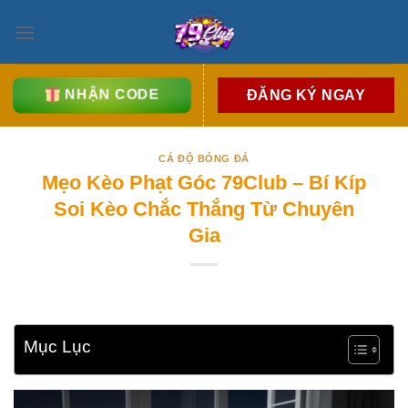
Skip
to
content
NHẬN CODE
ĐĂNG KÝ NGAY
CÁ ĐỘ BÓNG ĐÁ
Mẹo Kèo Phạt Góc 79Club – Bí Kíp
Soi Kèo Chắc Thắng Từ Chuyên
Gia
Mục Lục