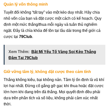
Quản lý vốn thông minh
Tuyệt đối không “tất tay” vào một kèo duy nhất. Hãy chia
nhỏ vốn của bạn và đặt cược một cách có kế hoạch. Quy
định một mức thắng/thua mỗi ngày và tuân thủ nghiêm
ngặt. Đây là chìa khóa để tồn tại lâu dài trong thế giới cá
cược tại
79Club
.
Xem Thêm:
Bật Mí Yếu Tố Vàng Soi Kèo Thắng
Đậm Tại 79Club
Giữ vững tâm lý, không đặt cược theo cảm tính
Thắng không kiêu, bại không nản. Tâm lý ổn định là vũ khí
lợi hại nhất. Đừng cố gắng gỡ gạc khi thua hoặc đặt cược
lớn hơn khi đang trên đà thắng. Mọi quyết định đều phải
dựa trên phân tích và số liệu, không phải cảm xúc nhất
thời.