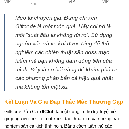
VIP
VIP
VIP
VIP
Mẹo từ chuyên gia: Đừng chỉ xem
Giftcode là một món quà. Hãy coi nó là
một “suất đầu tư không rủi ro”. Sử dụng
nguồn vốn và vũ khí được tặng để thử
nghiệm các chiến thuật săn boss mạo
hiểm mà bạn không dám dùng tiền của
mình. Đây là cơ hội vàng để khám phá ra
các phương pháp bắn cá hiệu quả nhất
mà không tốn một xu.
Kết Luận Và Giải Đáp Thắc Mắc Thường Gặp
Giftcode Bắn Cá
79Club
là một công cụ hỗ trợ tuyệt vời,
giúp người chơi có một khởi đầu thuận lợi và những trải
nghiệm săn cá kịch tính hơn. Bằng cách tuân thủ các