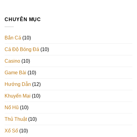
CHUYÊN MỤC
Bắn Cá
(10)
Cá Độ Bóng Đá
(10)
Casino
(10)
Game Bài
(10)
Hướng Dẫn
(12)
Khuyến Mại
(10)
Nổ Hũ
(10)
Thủ Thuật
(10)
Xổ Số
(10)