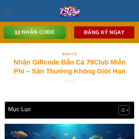
Skip
to
content
NHẬN CODE
ĐĂNG KÝ NGAY
BẮN CÁ
Nhận Giftcode Bắn Cá 79Club Miễn
Phí – Săn Thưởng Không Giới Hạn
Mục Lục