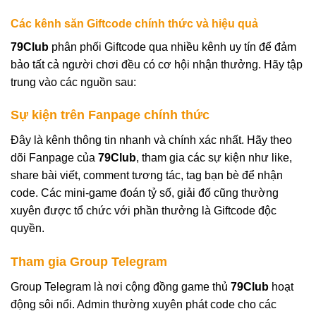
Các kênh săn Giftcode chính thức và hiệu quả
79Club
phân phối Giftcode qua nhiều kênh uy tín để đảm
bảo tất cả người chơi đều có cơ hội nhận thưởng. Hãy tập
trung vào các nguồn sau:
Sự kiện trên Fanpage chính thức
Đây là kênh thông tin nhanh và chính xác nhất. Hãy theo
dõi Fanpage của
79Club
, tham gia các sự kiện như like,
share bài viết, comment tương tác, tag bạn bè để nhận
code. Các mini-game đoán tỷ số, giải đố cũng thường
xuyên được tổ chức với phần thưởng là Giftcode độc
quyền.
Tham gia Group Telegram
Group Telegram là nơi cộng đồng game thủ
79Club
hoạt
động sôi nổi. Admin thường xuyên phát code cho các