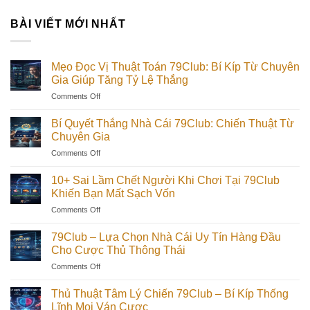
BÀI VIẾT MỚI NHẤT
Mẹo Đọc Vị Thuật Toán 79Club: Bí Kíp Từ Chuyên
Gia Giúp Tăng Tỷ Lệ Thắng
on
Comments Off
Mẹo
Đọc
Bí Quyết Thắng Nhà Cái 79Club: Chiến Thuật Từ
Vị
Chuyên Gia
Thuật
on
Comments Off
Toán
Bí
79Club:
Quyết
Bí
10+ Sai Lầm Chết Người Khi Chơi Tại 79Club
Thắng
Kíp
Khiến Bạn Mất Sạch Vốn
Nhà
Từ
on
Comments Off
Cái
Chuyên
10+
79Club:
Gia
Sai
Chiến
79Club – Lựa Chọn Nhà Cái Uy Tín Hàng Đầu
Giúp
Lầm
Thuật
Cho Cược Thủ Thông Thái
Tăng
Chết
Từ
Tỷ
on
Comments Off
Người
Chuyên
Lệ
79Club
Khi
Gia
Thắng
–
Chơi
Thủ Thuật Tâm Lý Chiến 79Club – Bí Kíp Thống
Lựa
Tại
Lĩnh Mọi Ván Cược