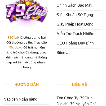
Chính Sách Bảo Mật
Điều Khoản Sử Dụng
Giấy Phép Hoạt Động
Miễn Trừ Trách Nhiệm
79Club
là cổng game bài
đổi thưởng uy tín. Truy cập
CEO Hoàng Duy Bình
79club.vc
để trải nghiệm
Sitemap
kho trò chơi đa dạng, giao
diện sắc nét cùng hệ thống
nạp rút tiền vô cùng nhanh
chóng.
HƯỚNG DẪN
LIÊN HỆ
Tên Công Ty: 79Club
Nạp tiền Ngân hàng
Địa chỉ: 79 Nguyễn Chí