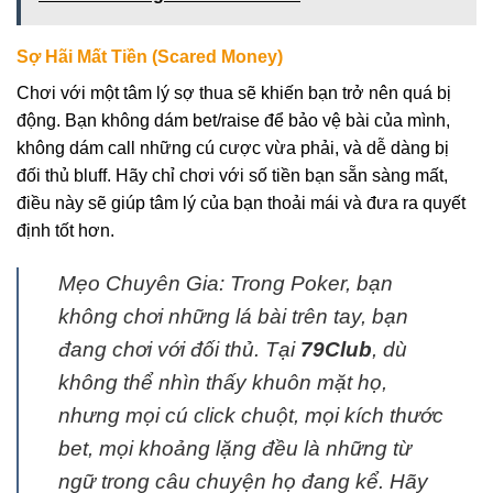
Sợ Hãi Mất Tiền (Scared Money)
Chơi với một tâm lý sợ thua sẽ khiến bạn trở nên quá bị
động. Bạn không dám bet/raise để bảo vệ bài của mình,
không dám call những cú cược vừa phải, và dễ dàng bị
đối thủ bluff. Hãy chỉ chơi với số tiền bạn sẵn sàng mất,
điều này sẽ giúp tâm lý của bạn thoải mái và đưa ra quyết
định tốt hơn.
Mẹo Chuyên Gia: Trong Poker, bạn
không chơi những lá bài trên tay, bạn
đang chơi với đối thủ. Tại
79Club
, dù
không thể nhìn thấy khuôn mặt họ,
nhưng mọi cú click chuột, mọi kích thước
bet, mọi khoảng lặng đều là những từ
ngữ trong câu chuyện họ đang kể. Hãy