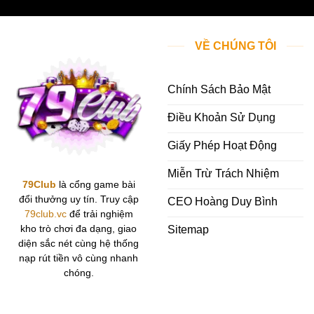
VỀ CHÚNG TÔI
Chính Sách Bảo Mật
Điều Khoản Sử Dụng
Giấy Phép Hoạt Động
Miễn Trừ Trách Nhiệm
79Club
là cổng game bài
đổi thưởng uy tín. Truy cập
CEO Hoàng Duy Bình
79club.vc
để trải nghiệm
Sitemap
kho trò chơi đa dạng, giao
diện sắc nét cùng hệ thống
nạp rút tiền vô cùng nhanh
chóng.