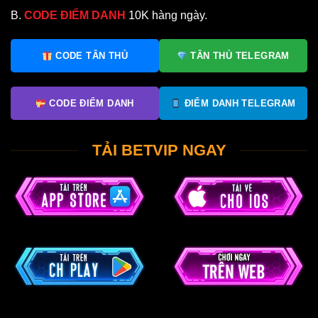
B.
CODE ĐIỂM DANH
10K hàng ngày.
CODE TÂN THỦ
TÂN THỦ TELEGRAM
CODE ĐIỂM DANH
ĐIỂM DANH TELEGRAM
TẢI BETVIP NGAY