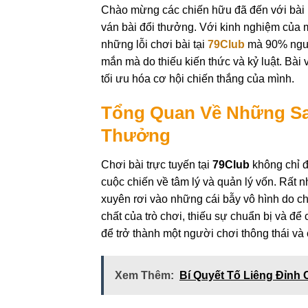
Chào mừng các chiến hữu đã đến với bài p
ván bài đổi thưởng. Với kinh nghiệm của mộ
những lỗi chơi bài tại
79Club
mà 90% người
mắn mà do thiếu kiến thức và kỷ luật. Bài
tối ưu hóa cơ hội chiến thắng của mình.
Tổng Quan Về Những Sai
Thưởng
Chơi bài trực tuyến tại
79Club
không chỉ đ
cuộc chiến về tâm lý và quản lý vốn. Rất
xuyên rơi vào những cái bẫy vô hình do ch
chất của trò chơi, thiếu sự chuẩn bị và để
để trở thành một người chơi thông thái và
Xem Thêm:
Bí Quyết Tố Liêng Đỉnh 