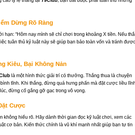
 cao tỷ lệ thắng tại
79Club
, bạn bắt buộc phải tuân thủ những
Điểm Dừng Rõ Ràng
iới hạn: “Hôm nay mình sẽ chỉ chơi trong khoảng X tiền. Nếu th
iệc tuân thủ kỷ luật này sẽ giúp bạn bảo toàn vốn và tránh đượ
ng Kiêu, Bại Không Nản
Club
là một hình thức giải trí có thưởng. Thắng thua là chuyện
bình tĩnh. Khi thắng, đừng quá hưng phấn mà đặt cược liều lĩnh
lúc, đừng cố gắng gỡ gạc trong vô vọng.
Đặt Cược
 không hiểu rõ. Hãy dành thời gian đọc kỹ luật chơi, xem các
ật cơ bản. Kiến thức chính là vũ khí mạnh nhất giúp bạn tự tin