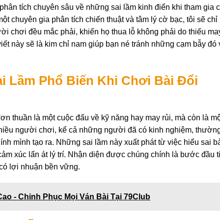
hân tích chuyên sâu về những sai lầm kinh điển khi tham gia 
t chuyên gia phân tích chiến thuật và tâm lý cờ bạc, tôi sẽ chỉ 
 chơi đều mắc phải, khiến họ thua lỗ không phải do thiếu ma
 viết này sẽ là kim chỉ nam giúp bạn né tránh những cạm bẫy đó 
 Lầm Phổ Biến Khi Chơi Bài Đổi
ơn thuần là một cuộc đấu về kỹ năng hay may rủi, mà còn là mộ
 nhiều người chơi, kể cả những người đã có kinh nghiệm, thườn
ính mình tạo ra. Những sai lầm này xuất phát từ việc hiểu sai b
 cảm xúc lấn át lý trí. Nhận diện được chúng chính là bước đầu t
 có lợi nhuận bền vững.
Cao - Chinh Phục Mọi Ván Bài Tại 79Club