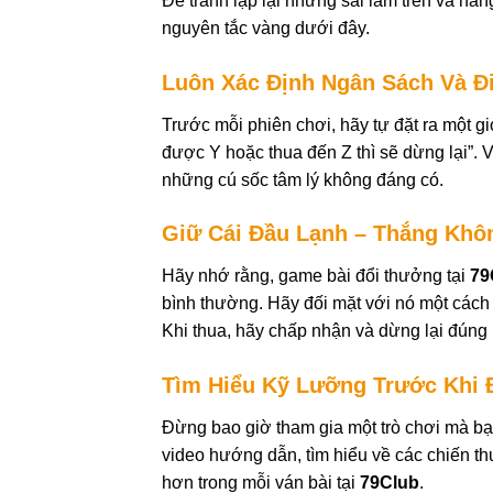
Để tránh lặp lại những sai lầm trên và nâng
nguyên tắc vàng dưới đây.
Luôn Xác Định Ngân Sách Và 
Trước mỗi phiên chơi, hãy tự đặt ra một g
được Y hoặc thua đến Z thì sẽ dừng lại”. V
những cú sốc tâm lý không đáng có.
Giữ Cái Đầu Lạnh – Thắng Khô
Hãy nhớ rằng, game bài đổi thưởng tại
79
bình thường. Hãy đối mặt với nó một cách 
Khi thua, hãy chấp nhận và dừng lại đúng 
Tìm Hiểu Kỹ Lưỡng Trước Khi 
Đừng bao giờ tham gia một trò chơi mà bạn
video hướng dẫn, tìm hiểu về các chiến thu
hơn trong mỗi ván bài tại
79Club
.