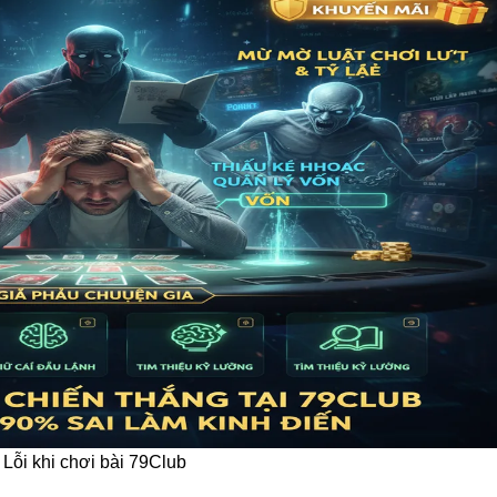
Lỗi khi chơi bài 79Club